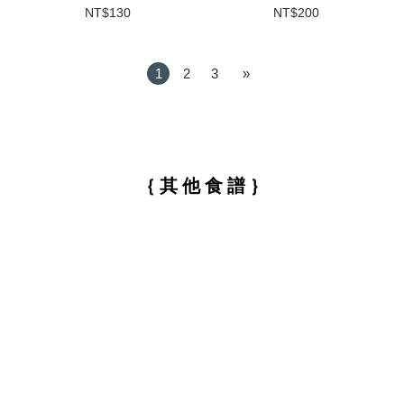
NT$130
NT$200
1
2
3
»
｛ 其 他 食 譜 ｝