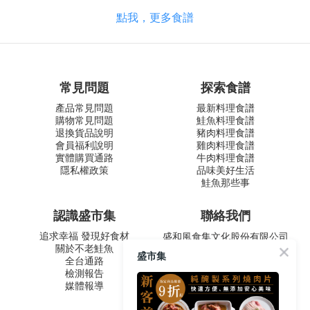
點我，更多食譜
常見問題
探索食譜
產品常見問題
最新料理食譜
購物常見問題
鮭魚料理食譜
退換貨品說明
豬肉料理食譜
會員福利說明
雞肉料理食譜
實體購買通路
牛肉料理食譜
隱私權政策
品味美好生活
鮭魚那些事
認識盛市集
聯絡我們
追求幸福 發現好食材
盛和風食集文化股份有限公司
關於不老鮭魚
統一編號 24572247
盛市集
全台通路
周一至五 9:00-12:30 ∣ 13:30-
檢測報告
17:30
媒體報導
客服專線：02-2795-5800
台北市內湖區南京東路六段