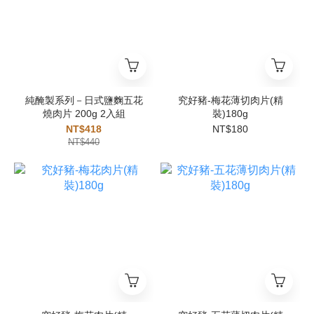
純醃製系列－日式鹽麴五花
究好豬-梅花薄切肉片(精
燒肉片 200g 2入組
裝)180g
NT$418
NT$180
NT$440