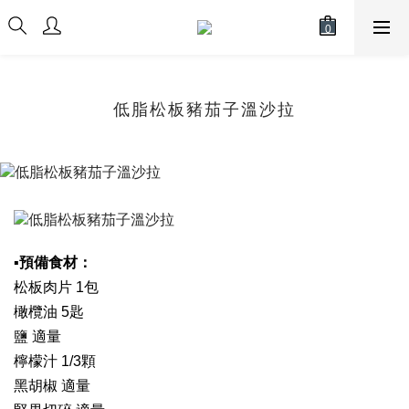
低脂松板豬茄子溫沙拉
▪預備食材：
松板肉片 1包
橄欖油 5匙
鹽 適量
檸檬汁 1/3顆
黑胡椒 適量