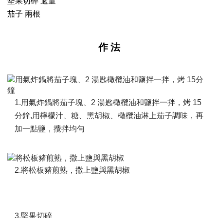
堅果切碎 適量
茄子 兩根
作 法
1.用氣炸鍋將茄子塊、2 湯匙橄欖油和鹽拌一拌，烤 15
分鐘,用檸檬汁、糖、黑胡椒、橄欖油淋上茄子調味，再
加一點鹽，攪拌均勻
2.將松板豬煎熟，撒上鹽與黑胡椒
3.堅果切碎