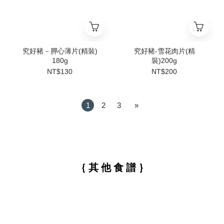
究好豬－胛心薄片(精裝)
究好豬-雪花肉片(精
180g
裝)200g
NT$130
NT$200
1
2
3
»
｛ 其 他 食 譜 ｝