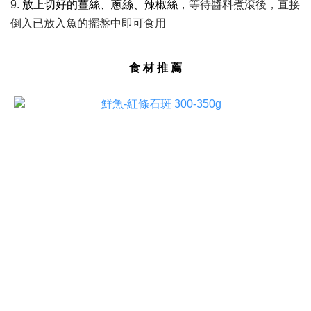
9.
放上切好的薑絲、蔥絲、辣椒絲，
等待醬料煮滾後，直接
倒入已放入魚的擺盤中即可食用
食 材 推 薦