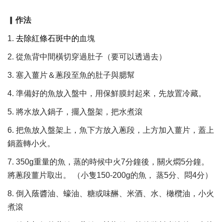
▎
作法
1.
去除紅條石斑中的
血塊
2. 從魚背中間橫切穿過肚子（要可以透過去）
3. 塞入薑片＆蔥段至魚的肚子與腮幫
4. 準備好的魚放入盤中，用保鮮膜封起來，先放置冷藏。
5. 將水放入鍋子，擺入盤架，把水煮滾
6. 把魚放入盤架上，魚下方放入蔥段，上方加入薑片，蓋上
鍋蓋轉小火。
7. 350g重量的魚，蒸的時候中火7分鐘後，關火燜5分鐘。
將蔥段薑片取出。
（小隻150-200g的魚， 蒸5分、悶4分）
8. 倒入蔭醬油、蠔油、糖或味醂、米酒、水、橄欖油，小火
煮滾