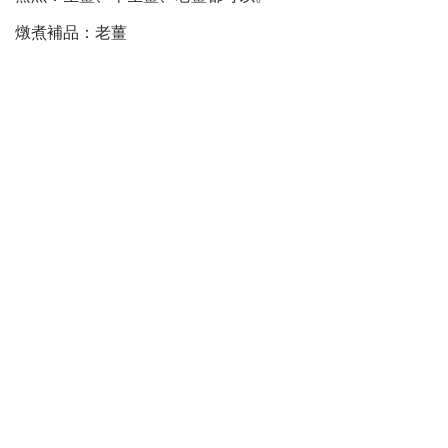
燉煮補品：老薑