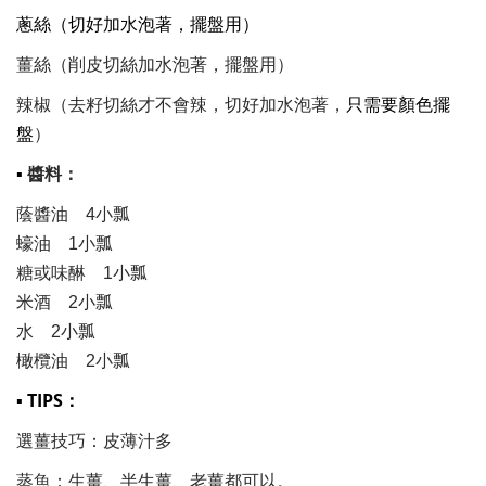
蔥絲（切好加水泡著，擺盤用）
薑絲（削皮切絲加水泡著，擺盤用）
辣椒（去籽切絲才不會辣，切好加水泡著，
只需要顏色擺
盤
）
▪
醬料：
蔭醬油 4小瓢
蠔油 1小瓢
糖或味醂 1小瓢
米酒 2小瓢
水 2小瓢
橄欖油 2小瓢
▪ TIPS
：
選薑技巧：皮薄汁多
蒸魚：生薑、半生薑、老薑都可以。