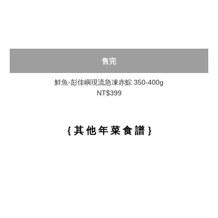
售完
鮮魚-彭佳嶼現流急凍赤鯮 350-400g
NT$399
｛ 其 他 年 菜 食 譜 ｝