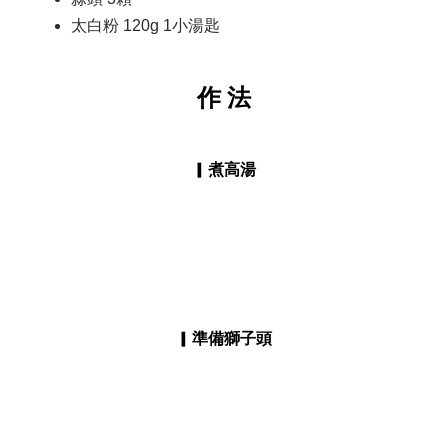
太白粉 120g 1小湯匙
作 法
▎
煮高湯
▎
準備獅子頭