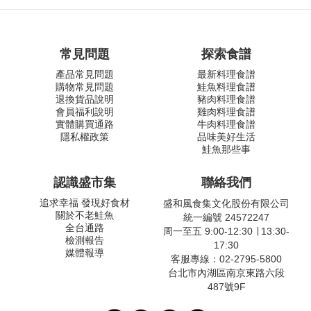
常見問題
探索食譜
產品常見問題
最新料理食譜
購物常見問題
鮭魚料理食譜
退換貨品說明
豬肉料理食譜
會員福利說明
雞肉料理食譜
實體購買通路
牛肉料理食譜
隱私權政策
品味美好生活
鮭魚那些事
認識盛市集
聯絡我們
追求幸福 發現好食材
盛和風食集文化股份有限公司
關於不老鮭魚
統一編號 24572247
全台通路
周一至五 9:00-12:30 ∣ 13:30-
檢測報告
17:30
媒體報導
客服專線：02-2795-5800
台北市內湖區南京東路六段
487號9F