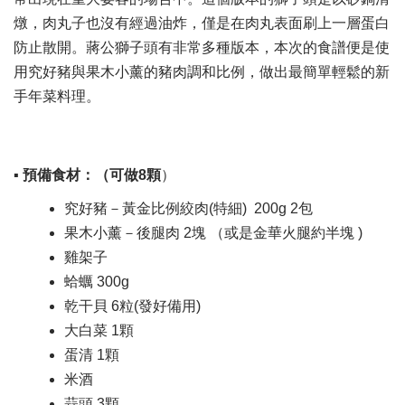
燉，肉丸子也沒有經過油炸，僅是在肉丸表面刷上一層蛋白
防止散開。蔣公獅子頭有非常多種版本，本次的食譜便是使
用究好豬與果木小薰的豬肉調和比例，做出最簡單輕鬆的新
手年菜料理。
▪ 預備食材：
（可做8顆
​）
究好豬－黃金比例絞肉(特細) 200g 2包
果木小薰－後腿肉 2塊​ （或是金華火腿約半塊 )
雞架子 ​
蛤蠣 300g
乾干貝 6粒(發好備用)​
大白菜 1顆​
蛋清 1顆​
米酒
蒜頭 3顆