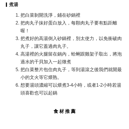
▎
煮湯
把白菜剝開洗淨，鋪在砂鍋裡​
把肉丸子抹好蛋白放入，每顆肉丸子要有點距離
喔！​
把煮好的高湯倒入砂鍋裡，別太使力，以免衝破肉
丸子，讓它蓋過肉丸子。​
高湯裡的火腿留在鍋內，蛤蜊跟雞架子取出，將泡
過水的干貝加入一起燉煮​
把白菜整片包住肉丸子​，等到湯滾之後我們就開最
小的文火等它煨熟。​
想要湯頭濃縮可以煨煮3-4小時，或者1-2小時若湯
頭喜歡也可以起鍋
食 材 推 薦