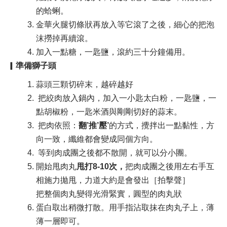
的蛤蜊。​
金華火腿切條狀再放入等它滾了之後，細心的把泡
沫撈掉再續滾。​
加入一點糖，一匙鹽，滾約三十分鐘備用。​
▎
準備獅子頭
蒜頭三顆切碎末，越碎越好
​ 把絞肉放入鍋內，加入一小匙太白粉，一匙鹽，一
點胡椒粉，一匙米酒與剛剛切好的蒜末。​
把肉依照：
翻’推’壓’
的方式，​攪拌出一點黏性，方
向一致，纖維都會變成同個方向。​
等到肉成團之後都不散開，就可以分小團。​
開始甩肉丸
甩打8-10次，
把肉成團之後用左右手互
相施力拋甩，力道大約是會發出［拍擊聲］
把整個肉丸變得光滑緊實，圓型的肉丸狀
蛋白取出稍微打散。用手指沾取抹在肉丸子上，薄
薄一層即可。​