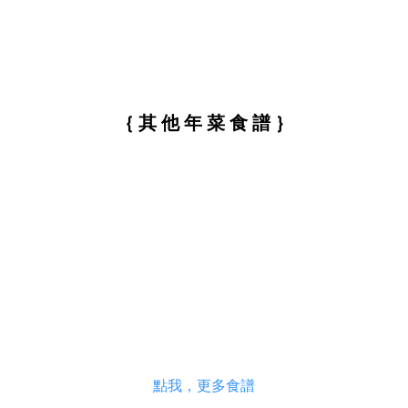
｛ 其 他 年 菜 食 譜 ｝
點我，更多食譜