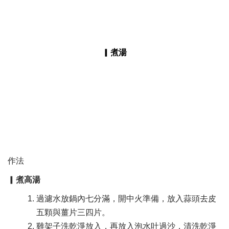
▎
煮湯
作法
▎
煮高湯
過濾水放鍋內七分滿，開中火準備，放入蒜頭去皮
五顆與薑片三四片。​
雞架子洗乾淨放入，再放入泡水吐過沙，清洗乾淨