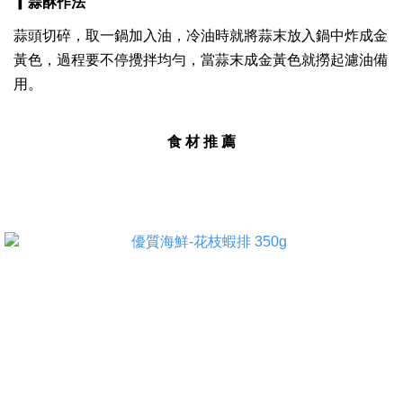
▎
蒜酥
作法
蒜頭切碎，取一鍋加入油，冷油時就將蒜末放入鍋中炸成金
黃色，過程要不停攪拌均勻，當蒜末成金黃色就撈起濾油備
用。
食 材 推 薦