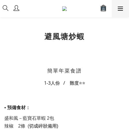
避風塘炒蝦
簡單年菜食譜
1-3人份 / 難度⭐
⭐
▪ 預備食材：
盛和風－藍寶石草蝦 2包​
辣椒 2條 (
切成碎狀備用)