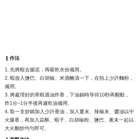
▎
作法
1. 先將蝦去腸泥，再吸乾水份備用。
2. 蝦放入鹽巴、白胡椒、米酒醃漬一下，在拍上少許麵粉，
備用。​​
3. 將處理好的草蝦過油炸香，下油鍋時等待10秒再翻動，
炸1分~1分半後再濾乾油備用。​
4. 取一支炒鍋加入少許香油，加入薑末、辣椒末、醬油以中
火爆香，再加入蒜酥、蝦子、白胡椒粉、鹽巴、蔥末一起以
大火翻炒均勻即可。