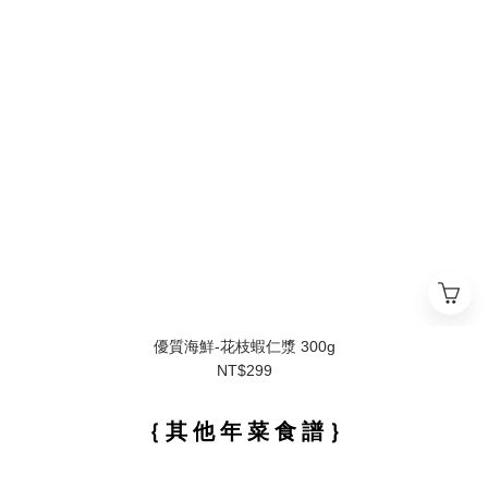
優質海鮮-花枝蝦仁漿 300g
NT$299
｛ 其 他 年 菜 食 譜 ｝