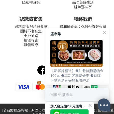
隱私權政策
品味美好生活
鮭魚那些事
認識盛市集
聯絡我們
追求幸福 發現好食材
盛和風食集文化股份有限公司
關於不老鮭魚
統一編號 24572247
盛市集
全台通路
周一至五 9:00-12:30 ∣ 13:30-
檢測報告
17:30
媒體報導
客服專線：02-2795-5800
台北市內湖區南京東路六段
487號9F
【新客好禮送】❶註冊就贈購物金
100元 ❷享新客專屬優惠 ❸首購
下單再送究好豬豚骨醇湯
回覆至 盛市集
加入綁定領200元優惠券！
｜食品業者登錄字號：A-124572247-00000-1 ｜ 投保產品責任險字號：國泰產物產
連結 LINE 帳號