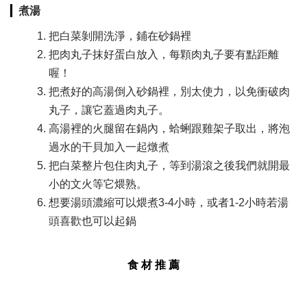
▎
煮湯
把白菜剝開洗淨，鋪在砂鍋裡​
把肉丸子抹好蛋白放入，每顆肉丸子要有點距離
喔！​
把煮好的高湯倒入砂鍋裡，別太使力，以免衝破肉
丸子，讓它蓋過肉丸子。​
高湯裡的火腿留在鍋內，蛤蜊跟雞架子取出，將泡
過水的干貝加入一起燉煮​
把白菜整片包住肉丸子​，等到湯滾之後我們就開最
小的文火等它煨熟。​
想要湯頭濃縮可以煨煮3-4小時，或者1-2小時若湯
頭喜歡也可以起鍋
食 材 推 薦