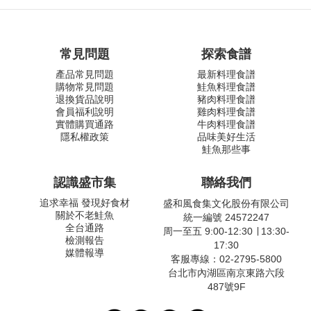
常見問題
探索食譜
產品常見問題
最新料理食譜
購物常見問題
鮭魚料理食譜
退換貨品說明
豬肉料理食譜
會員福利說明
雞肉料理食譜
實體購買通路
牛肉料理食譜
隱私權政策
品味美好生活
鮭魚那些事
認識盛市集
聯絡我們
追求幸福 發現好食材
盛和風食集文化股份有限公司
關於不老鮭魚
統一編號 24572247
全台通路
周一至五 9:00-12:30 ∣ 13:30-
檢測報告
17:30
媒體報導
客服專線：02-2795-5800
台北市內湖區南京東路六段
487號9F