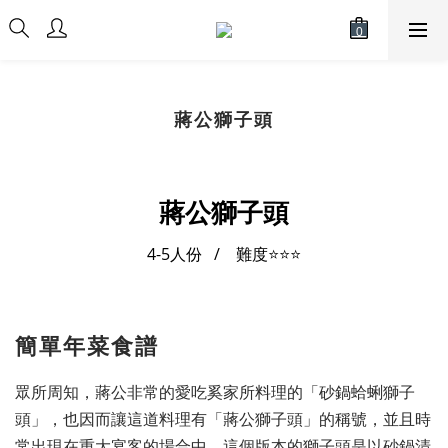
蔣公獅子頭
蔣公獅子頭
4-5人份 / 難度⭐
⭐⭐
簡單年菜食譜
眾所周知，蔣公非常的愛吃奚家所料理的「砂鍋蛤蜊獅子
頭」，也因而讓這道料理有「蔣公獅子頭」的稱號，並且時
常出現在重大宴客的場合中。這個版本的獅子頭是以砂鍋清