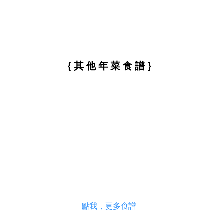
｛ 其 他 年 菜 食 譜 ｝
點我，更多食譜