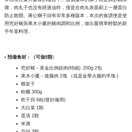
燉，肉丸子也沒有經過油炸，僅是在肉丸表面刷上一層蛋白
防止散開。蔣公獅子頭有非常多種版本，本次的食譜便是使
用究好豬與果木小薰的豬肉調和比例，做出最簡單輕鬆的新
手年菜料理。
▪ 預備食材：
（可做8顆
​）
究好豬－黃金比例絞肉(特細) 200g 2包
果木小薰－後腿肉 2塊​ （或是金華火腿約半塊 )
雞架子 ​
蛤蠣 300g
乾干貝 6粒(發好備用)​
大白菜 1顆​
蛋清 1顆​
米酒
蒜頭 3顆