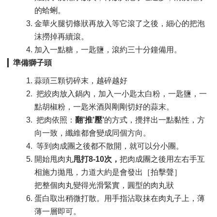
的蛤蜊。​
金華火腿切條狀再放入等它滾了之後，細心的把泡
沫撈掉再續滾。​
加入一點糖，一匙鹽，滾約三十分鐘備用。​
▎
準備獅子頭
蒜頭三顆切碎末，越碎越好
​ 把絞肉放入鍋內，加入一小匙太白粉，一匙鹽，一
點胡椒粉，一匙米酒與剛剛切好的蒜末。​
把肉依照：
翻’推’壓’
的方式，​攪拌出一點黏性，方
向一致，纖維都會變成同個方向。​
等到肉成團之後都不散開，就可以分小團。​
開始甩肉丸
甩打8-10次，
把肉成團之後用左右手互
相施力拋甩，力道大約是會發出［拍擊聲］
把整個肉丸變得光滑緊實，圓型的肉丸狀
蛋白取出稍微打散。用手指沾取抹在肉丸子上，薄
薄一層即可。​