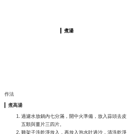
▎
煮湯
作法
▎
煮高湯
過濾水放鍋內七分滿，開中火準備，放入蒜頭去皮
五顆與薑片三四片。​
雞架子洗乾淨放入，再放入泡水吐過沙，清洗乾淨