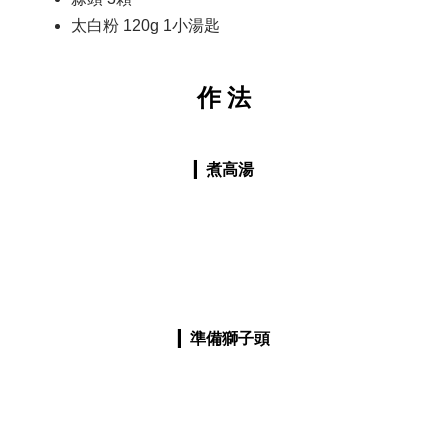
太白粉 120g 1小湯匙
作 法
▎
煮高湯
▎
準備獅子頭