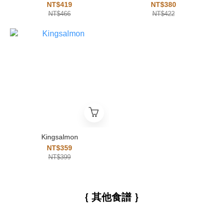
NT$419
NT$380
NT$466
NT$422
Kingsalmon
NT$359
NT$399
｛ 其他食譜 ｝