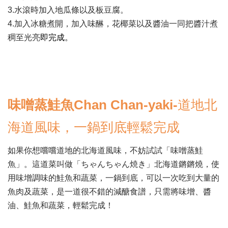
3.水滾時加入地瓜條以及板豆腐。
4.加入冰糖煮開，加入味醂，花椰菜以及醬油一同把醬汁煮
稠至光亮
即完成。
味噌蒸鮭魚Chan Chan-yaki-
道地北
海道風味，一鍋到底輕鬆完成
如果你想嚐嚐道地的北海道風味，不妨試試「味噌蒸鮭
魚」。這道菜叫做「ちゃんちゃん焼き」北海道鏘鏘燒，使
用味增調味的鮭魚和蔬菜，一鍋到底，可以一次吃到大量的
魚肉及蔬菜，是一道很不錯的減醣食譜，只需將味增、醬
油、鮭魚和蔬菜，輕鬆完成！