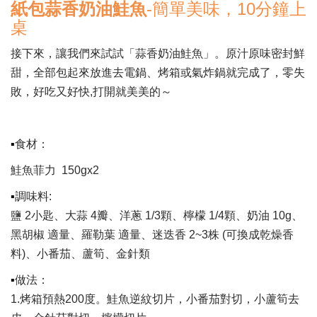
紙包蒜香奶油鮭魚
-簡單美味，10分鐘上
桌
接下來，讓我們來試試「蒜香奶油鮭魚」。原汁原味密封鮮
甜，全部包起來放進去電鍋、烤箱或氣炸鍋就完成了，零失
敗，好吃又好快,打開就美美的～
▪
食材：
鮭魚菲力 150gx2
▪
調味料:
鹽 2小匙、大蒜 4瓣、洋蔥 1/3顆、檸檬 1/4顆、奶油 10g、
黑胡椒 適量、羅勒葉 適量、迷迭香 2~3株 (可換成乾燥香
料)、小番茄、蘆筍、金針類
▪
做法：
1.烤箱預熱200度。鮭魚逆紋切片，小番茄對切，小蘆筍去