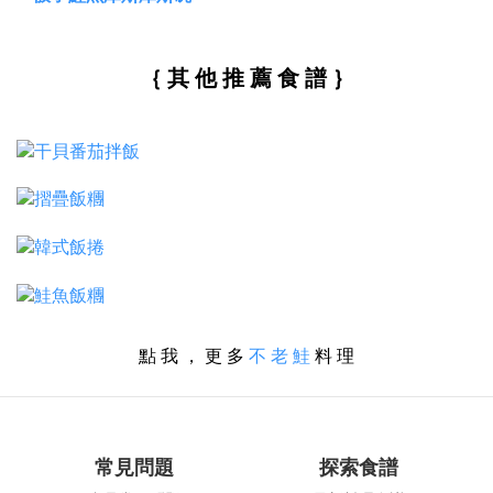
｛ 其 他 推 薦 食 譜 ｝
點 我 ， 更 多
不 老 鮭
料 理
常見問題
探索食譜