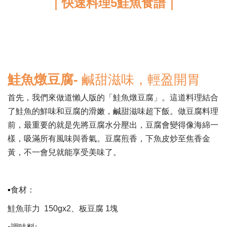
｜快速料理5鮭魚食譜｜
鮭魚燉豆腐-
鹹甜滋味，輕盈開胃
首先，我們來做道懶人版的「鮭魚燉豆腐」。這道料理結合
了鮭魚的鮮味和豆腐的滑嫩，鹹甜滋味超下飯。做豆腐料理
前，最重要的就是先將豆腐水分壓出，豆腐會變得像海綿一
樣，吸滿所有風味與香氣。豆腐煎香，下魚皮炒至焦香金
黃，不一會兒就能享受美味了。
▪
食材：
鮭魚菲力 150gx2、板豆腐 1塊