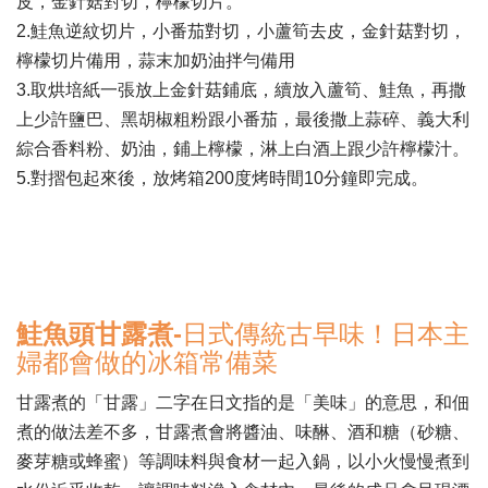
皮，金針菇對切，檸檬切片。
2.鮭魚逆紋切片，小番茄對切，小蘆筍去皮，金針菇對切，
檸檬切片備用，蒜末加奶油拌勻備用
3.取烘培紙一張放上金針菇鋪底，續放入蘆筍、鮭魚，再撒
上少許鹽巴、黑胡椒粗粉跟小番茄，最後撒上蒜碎、義大利
綜合香料粉、奶油，鋪上檸檬，淋上白酒上跟少許檸檬汁。
5.對摺包起來後，放烤箱200度烤時間10分鐘即完成。
鮭魚頭甘露煮-
日式傳統古早味！日本主
婦都會做的冰箱常備菜
甘露煮的「甘露」二字在日文指的是「美味」的意思，和佃
煮的做法差不多，甘露煮會將醬油、味醂、酒和糖（砂糖、
麥芽糖或蜂蜜）等調味料與食材一起入鍋，以小火慢慢煮到