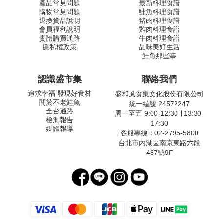
產品常見問題
最新料理食譜
購物常見問題
鮭魚料理食譜
退換貨品說明
豬肉料理食譜
會員福利說明
雞肉料理食譜
實體購買通路
牛肉料理食譜
隱私權政策
品味美好生活
鮭魚那些事
認識盛市集
聯絡我們
追求幸福 發現好食材
盛和風食集文化股份有限公司
關於不老鮭魚
統一編號 24572247
全台通路
周一至五 9:00-12:30 ∣ 13:30-
檢測報告
17:30
媒體報導
客服專線：02-2795-5800
台北市內湖區南京東路六段
487號9F