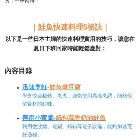
食，一舉兩得！
｜鮭魚快速料理5祕訣｜
以下是一些日本主婦的快速料理實用的技巧，讓您在
夏日下班回家時能輕鬆應對：
內容目錄
迅速烹飪-
鮭魚燉豆腐
學會快速翻炒、烹煮，適當使用高溫烹調，能夠保
留食材的鮮味。
善用小家電-
紙包蒜香奶油鮭魚
利用微波爐、電鍋、烤箱等電子設備，能夠加速烹
飪過程。