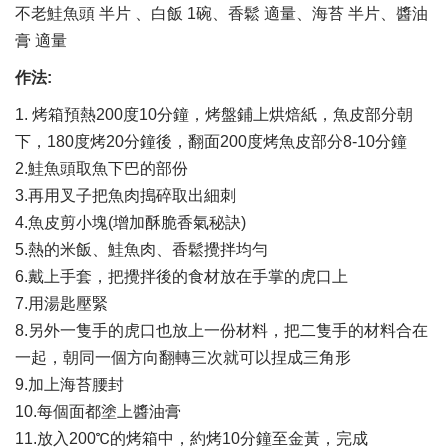
不老鮭魚頭 半片 、白飯 1碗、香鬆 適量、海苔 半片、醬油
膏 適量
作法
:
1. 烤箱預熱200度10分鐘，烤盤鋪上烘焙紙，魚皮部分朝
下，180度烤20分鐘後，翻面200度烤魚皮部分8-10分鐘
2.鮭魚頭取魚下巴的部份
3.再用叉子把魚肉搗碎取出細刺
4.魚皮剪小塊(增加酥脆香氣秘訣)
5.熱的米飯、鮭魚肉、香鬆攪拌均勻
6.戴上手套，把攪拌後的食材放在手掌的虎口上
7.用湯匙壓緊
8.另外一隻手的虎口也放上一份材料，把二隻手的材料合在
一起，朝同一個方向翻轉三次就可以捏成三角形
9.加上海苔腰封
10.每個面都塗上醬油膏
11.放入200℃的烤箱中，約烤10分鐘至金黃，完成