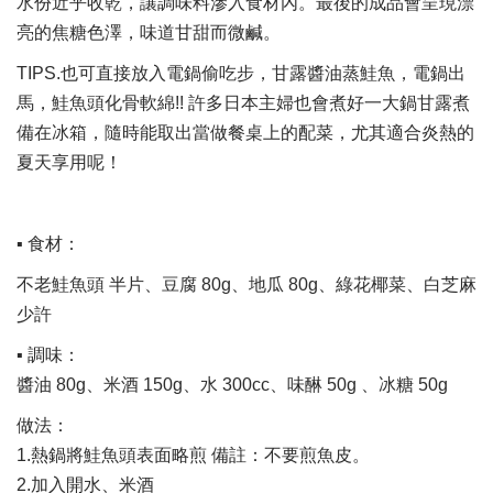
水份近乎收乾，讓調味料滲入食材內。最後的成品會呈現漂
亮的焦糖色澤，味道甘甜而微鹹。
TIPS.也可直接放入電鍋偷吃步，甘露醬油蒸鮭魚，電鍋出
馬，鮭魚頭化骨軟綿!! 許多日本主婦也會煮好一大鍋甘露煮
備在冰箱，隨時能取出當做餐桌上的配菜，尤其適合炎熱的
夏天享用呢！
▪ 食材：
不老鮭魚頭 半片、豆腐 80g、地瓜 80g、綠花椰菜、白芝麻
少許
▪ 調味：
醬油 80g、米酒 150g、水 300cc、味醂 50g 、冰糖 50g
做法：
1.熱鍋將鮭魚頭表面略煎 備註：不要煎魚皮。
2.加入開水、米酒