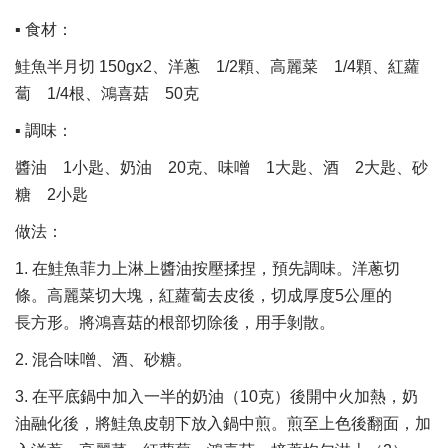
▪ 食材：
鮭魚半月切 150gx2、洋蔥 1/2顆、高麗菜 1/4顆、紅蘿
蔔 1/4根、鴻喜菇 50克
▪ 調味：
醬油 1小匙、奶油 20克、味噌 1大匙、酒 2大匙、砂
糖 2小匙
做法：
1. 在鮭魚菲力上淋上醬油按壓揉捏，預先調味。洋蔥切
條。高麗菜切大塊，紅蘿蔔去皮後，切成厚度5公厘的
長方形。將鴻喜菇的根部切除後，用手剝散。
2. 混合味噌、酒、砂糖。
3. 在平底鍋中加入一半的奶油（10克）後開中火加熱，奶
油融化後，將鮭魚皮朝下放入鍋中煎。煎至上色後翻面，加