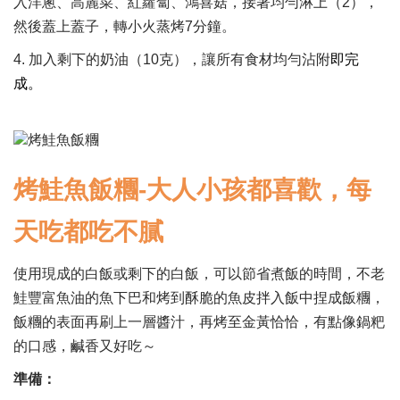
入洋蔥、高麗菜、紅蘿蔔、鴻喜菇，接著均勻淋上（2），
然後蓋上蓋子，轉小火蒸烤7分鐘。
4. 加入剩下的奶油（10克），讓所有食材均勻沾附
即完
成。
烤鮭魚飯糰-大人小孩都喜歡，每
天吃都吃不膩
使用現成的白飯或剩下的白飯，可以節省煮飯的時間，不老
鮭豐富魚油的魚下巴和烤到酥脆的魚皮拌入飯中捏成飯糰，
飯糰的表面再刷上一層醬汁，再烤至金黃恰恰，有點像鍋粑
的口感，鹹香又好吃～
準備：