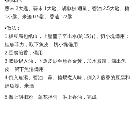
▪
調味料:
蔥末 2大匙、蒜末 1大匙、胡椒粉 適量、醬油 2.5大匙、糖
1小匙、米酒 0.5匙、香油 1/2匙
▪
做法：
1.板豆腐包紙巾，上壓盤子至出水(約15分)，切小塊備用；
鮭魚菲力，取下魚皮，切小塊備用
2.豆腐煎香，備用
3.取炒鍋入油，下魚皮炒至焦香金黃，加水煮滾，濾出魚
皮，留下魚湯備用
4.倒入魚湯、醬油、蒜、糖煨煮入味，倒入2.煎香的豆腐和
鮭魚塊、米酒
5.撒上胡椒粉、蔥花拌勻，淋上香油，完成