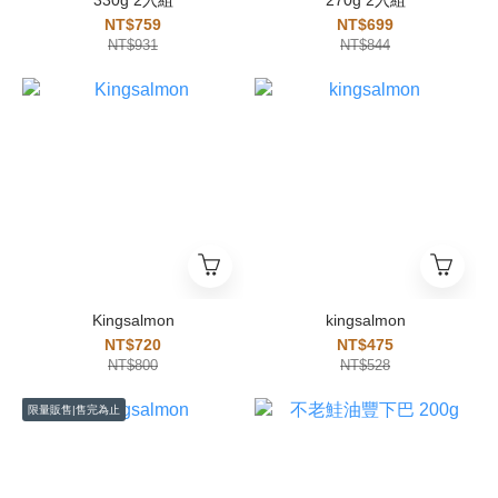
NT$759
NT$699
NT$931
NT$844
Kingsalmon
kingsalmon
NT$720
NT$475
NT$800
NT$528
限量販售|售完為止