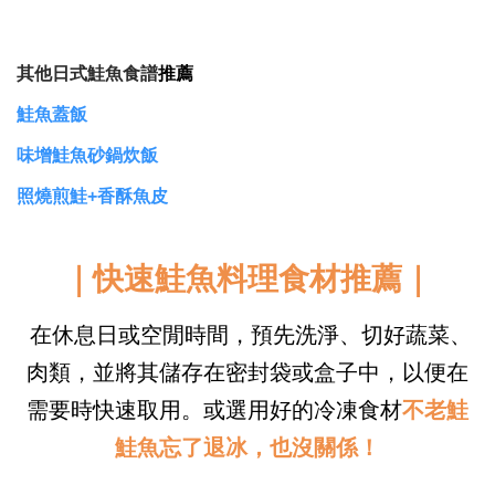
其他日式鮭魚食譜
推薦
鮭魚蓋飯
味增鮭魚砂鍋炊飯
照燒煎鮭+香酥魚皮
｜
快速鮭魚料理
食材推薦｜
在休息日或空閒時間，預先洗淨、切好蔬菜、
肉類，並將其儲存在密封袋或盒子中，以便在
需要時快速取用。
或選用好的冷凍食材
不老鮭
鮭魚忘了退冰，也沒關係！