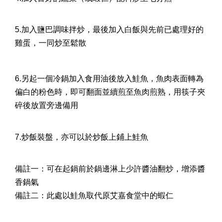
5.加入鹽巴調味拌炒，最後加入白飯與先前已處理好的
雞蛋，一同炒至鬆散
6.另起一個冷鍋加入食用油後放入鮭魚，魚肉表面轉為
偏白的粉色時，即可翻面並續煎至魚肉煎熟，用筷子夾
碎後放置旁邊備用
7.炒飯裝盤，亦可以於炒飯上鋪上鮭魚
備註一：可在起鍋前於鍋邊淋上少許醬油翻炒，增添醬
香鍋氣
備註二：此處以鮭魚取代原艾嘉食堂中的蝦仁