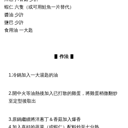
蝦仁 六隻（或可用鮭魚一片替代）
醬油 少許
鹽巴 少許
食用油 一大匙
▋
作法
▋
1.冷鍋加入一大湯匙的油
2.開中火等油熱後加入已打散的雞蛋，將雞蛋稍微翻炒
至定型後取出
3.原鍋繼續將洋蔥丁＆香菇加入爆香
4.加入喜好的蔬菜（或蝦仁）配料炒至七分熟