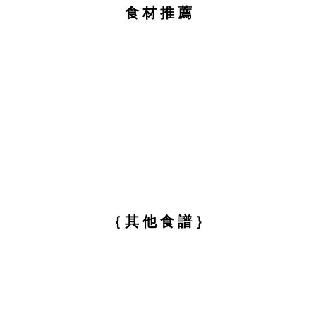
食 材 推 薦
｛ 其 他 食 譜 ｝