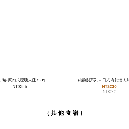
好豬-原肉式煙燻火腿350g
純醃製系列－日式梅花燒肉片 
NT$385
NT$230
NT$242
｛ 其 他 食 譜 ｝