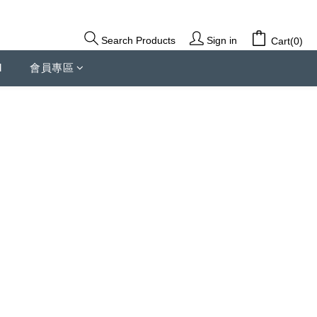
Sign in
Search Products
Cart(0)
d
會員專區