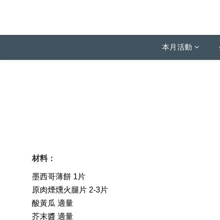
本月活動
材料：
墨西哥薄餅 1片
原肉煙燻火腿片 2-3片
酸黃瓜 適量
芥末醬 適量