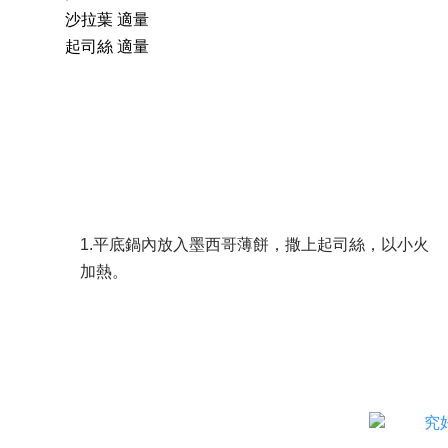
沙拉葉 適量
起司絲 適量
1.平底鍋內放入墨西哥薄餅，撒上起司絲，以小火
加熱。