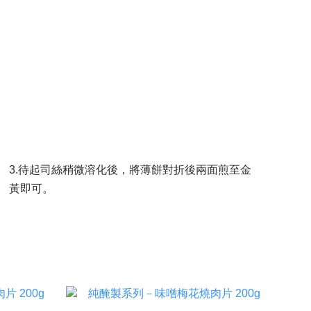
3.待起司絲稍微溶化後，將薄餅對折後兩面煎至金
黃即可。