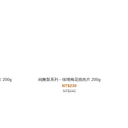
200g
純醃製系列－味噌梅花燒肉片 200g
NT$230
NT$242