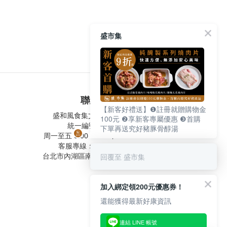
盛市集
聯絡我們
【新客好禮送】❶註冊就贈購物金
盛和風食集文化股份有限公司
100元 ❷享新客專屬優惠 ❸首購
統一編號 24572247
下單再送究好豬豚骨醇湯
周一至五 9:00-12:30 ∣ 13:30-17:30
客服專線：02-2795-5800
回覆至 盛市集
台北市內湖區南京東路六段487號9F
加入綁定領200元優惠券！
還能獲得最新好康資訊
連結 LINE 帳號