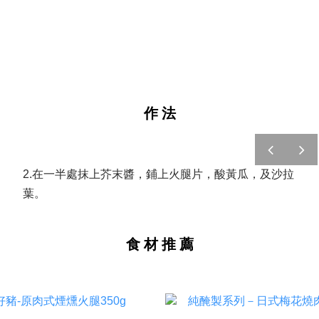
作 法
prev
next
2.在一半處抹上芥末醬，鋪上火腿片，酸黃瓜，及沙拉
葉。
食 材 推 薦