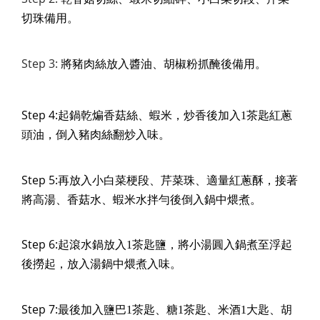
切珠備用。
Step 3:
將豬肉絲放入醬油、胡椒粉抓醃後備用。
Step 4:
起鍋乾煸香菇絲、蝦米，炒香後加入1茶匙紅蔥
頭油，倒入豬肉絲翻炒入味。
Step 5:
再放入小白菜梗段、芹菜珠、適量紅蔥酥，接著
將高湯、香菇水、蝦米水拌勻後倒入鍋中煨煮。
Step 6:
起滾水鍋放入1茶匙鹽，將小湯圓入鍋煮至浮起
後撈起，放入湯鍋中煨煮入味。
Step 7:
最後加入鹽巴1茶匙、糖1茶匙、米酒1大匙、胡