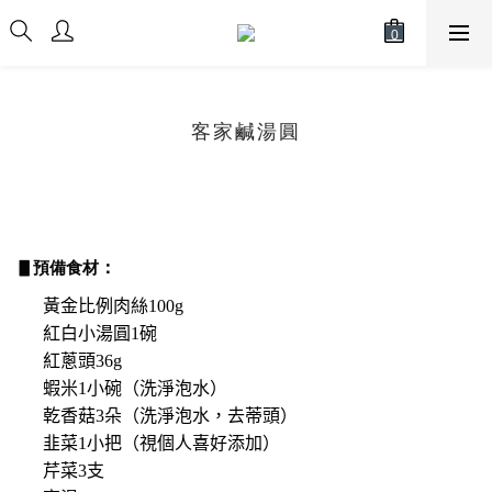
客家鹹湯圓
▋預備食材
：
黃金比例肉絲100g
紅白小湯圓1碗
紅蔥頭36g
蝦米1小碗（洗淨泡水）
乾香菇3朵（洗淨泡水，去蒂頭）
韭菜1小把（視個人喜好添加）
芹菜3支