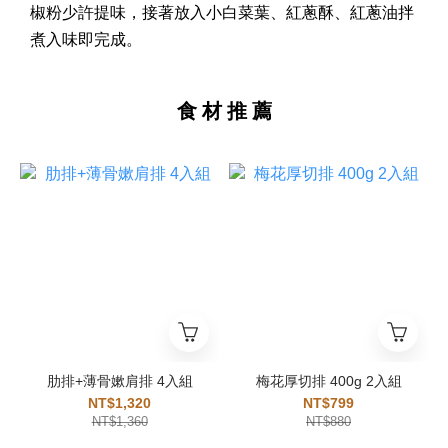
椒粉少許提味，接著放入小白菜葉、紅蔥酥、紅蔥油拌
煮入味即完成。
食 材 推 薦
肋排+薄骨嫰肩排 4入組
梅花厚切排 400g 2入組
NT$1,320
NT$799
NT$1,360
NT$880