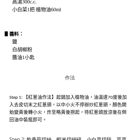
高湯300c.c.
小白菜1把 植物油60ml
：
▋醬料
鹽
白胡椒粉
醬油1小匙
作法
Step 1: 【紅蔥油作法】起鍋加入植物油，油溫達70度後加
入去皮切末之紅蔥頭，以中小火不停辦炒紅蔥頭，顏色開
始變黃後轉小火，炸至略黃後撈起，待紅蔥頭放涼後在倒
回油中裝瓶即可。
Step 2:
乾香菇切絲、蝦米切細碎、小白菜切段、芹菜