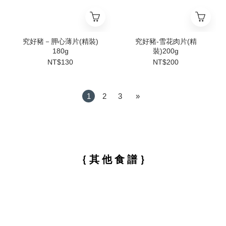
究好豬－胛心薄片(精裝)
究好豬-雪花肉片(精
180g
裝)200g
NT$130
NT$200
1
2
3
»
｛ 其 他 食 譜 ｝