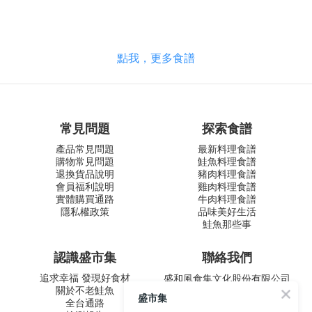
點我，更多食譜
常見問題
探索食譜
產品常見問題
最新料理食譜
購物常見問題
鮭魚料理食譜
退換貨品說明
豬肉料理食譜
會員福利說明
雞肉料理食譜
實體購買通路
牛肉料理食譜
隱私權政策
品味美好生活
鮭魚那些事
認識盛市集
聯絡我們
追求幸福 發現好食材
盛和風食集文化股份有限公司
關於不老鮭魚
統一編號 24572247
盛市集
全台通路
周一至五 9:00-12:30 ∣ 13:30-