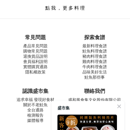
點 我 ， 更 多 料 理
常見問題
探索食譜
產品常見問題
最新料理食譜
購物常見問題
鮭魚料理食譜
退換貨品說明
豬肉料理食譜
會員福利說明
雞肉料理食譜
實體購買通路
牛肉料理食譜
隱私權政策
品味美好生活
鮭魚那些事
認識盛市集
聯絡我們
追求幸福 發現好食材
盛和風食集文化股份有限公司
關於不老鮭魚
統一編號 24572247
盛市集
全台通路
周一至五 9:00-12:30 ∣ 13:30-
檢測報告
17:30
媒體報導
客服專線：02-2795-5800
台北市內湖區南京東路六段