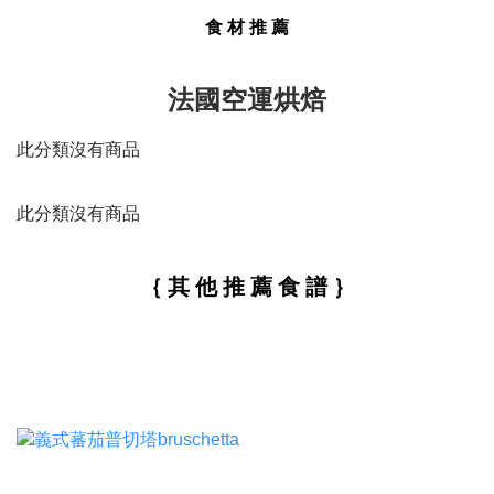
食 材 推 薦
法國空運烘焙
此分類沒有商品
此分類沒有商品
｛ 其 他 推 薦 食 譜 ｝