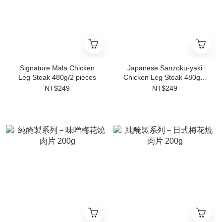
Signature Mala Chicken
Japanese Sanzoku-yaki
Leg Steak 480g/2 pieces
Chicken Leg Steak 480g/2
pieces
NT$249
NT$249