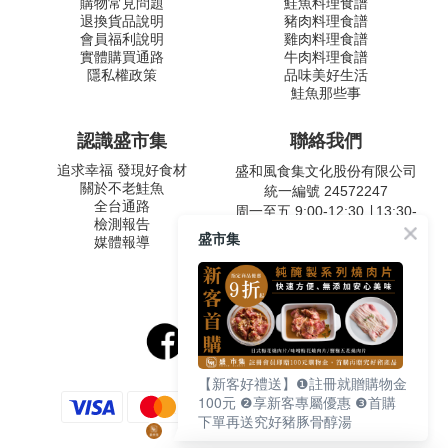
購物常見問題
鮭魚料理食譜
退換貨品說明
豬肉料理食譜
會員福利說明
雞肉料理食譜
實體購買通路
牛肉料理食譜
隱私權政策
品味美好生活
鮭魚那些事
認識盛市集
聯絡我們
追求幸福 發現好食材
盛和風食集文化股份有限公司
關於不老鮭魚
統一編號 24572247
全台通路
周一至五 9:00-12:30 ∣ 13:30-
檢測報告
17:30
盛市集
媒體報導
客服專線：02-2795-5800
台北市內湖區南京東路六段
487號9F
【新客好禮送】❶註冊就贈購物金
100元 ❷享新客專屬優惠 ❸首購
下單再送究好豬豚骨醇湯