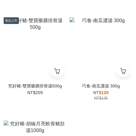
新品上市
究好豬-雙寶藥膳排骨湯500g
巧食-南瓜濃湯 300g
NT$209
NT$120
NT$135