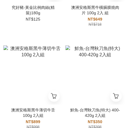
究好豬-黃金比例肉絲(精
澳洲安格斯黑牛橫膈膜燒肉
裝)180g
片 100g 2入 組
NT$125
NT$649
NT$718
澳洲安格斯黑牛薄切牛舌
鮮魚-台灣秋刀魚(特大) 400-
100g 2入組
420g 2入組
NT$899
NT$350
NT$998
NT$398