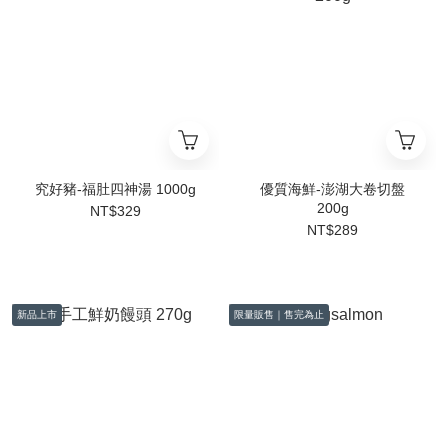
究好豬-福肚四神湯 1000g
優質海鮮-澎湖大卷切盤
200g
NT$329
NT$289
新品上市
限量販售｜售完為止