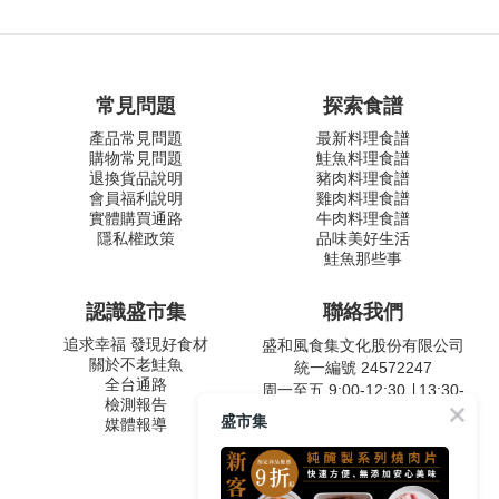
常見問題
探索食譜
產品常見問題
最新料理食譜
購物常見問題
鮭魚料理食譜
退換貨品說明
豬肉料理食譜
會員福利說明
雞肉料理食譜
實體購買通路
牛肉料理食譜
隱私權政策
品味美好生活
鮭魚那些事
認識盛市集
聯絡我們
追求幸福 發現好食材
盛和風食集文化股份有限公司
關於不老鮭魚
統一編號 24572247
全台通路
周一至五 9:00-12:30 ∣ 13:30-
檢測報告
17:30
盛市集
媒體報導
客服專線：02-2795-5800
台北市內湖區南京東路六段
487號9F