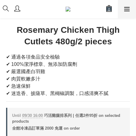
Rosemary Chicken Thigh
Cutlets 480g/2 pieces
✔ 通過各項食品安全檢驗
✔ 100%潔淨標章、無添加防腐劑
✔ 嚴選國產白羽雞
✔ 肉質軟嫩多汁
✔ 急速保鮮
✔ 迷迭香、披薩草、黑楜椒調製，口感清爽不膩
Until
09/30 16:00
巧活雞腿排系列 | 任選2件95折 on selected
products
全館冷凍品訂單滿 2000 免運 on order