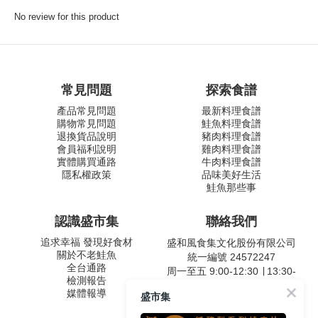
No review for this product
常見問題
探索食譜
產品常見問題
最新料理食譜
購物常見問題
鮭魚料理食譜
退換貨品說明
豬肉料理食譜
會員福利說明
雞肉料理食譜
實體購買通路
牛肉料理食譜
隱私權政策
品味美好生活
鮭魚那些事
認識盛市集
聯絡我們
追求幸福 發現好食材
盛和風食集文化股份有限公司
關於不老鮭魚
統一編號 24572247
全台通路
周一至五 9:00-12:30 ∣ 13:30-
檢測報告
17:30
媒體報導
盛市集
客服專線：02-2795-5800
台北市內湖區南京東路六段