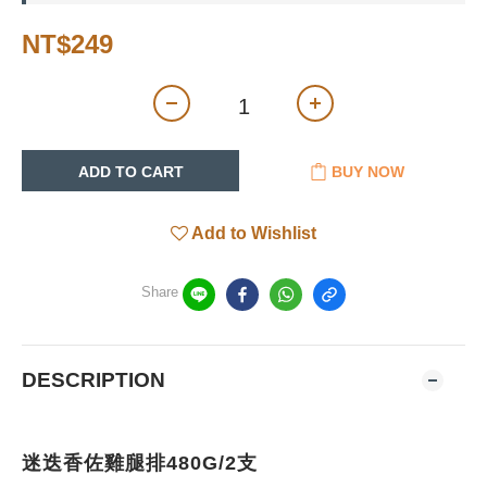
NT$249
ADD TO CART
BUY NOW
Add to Wishlist
Share
DESCRIPTION
迷迭香佐雞腿排480G/2支