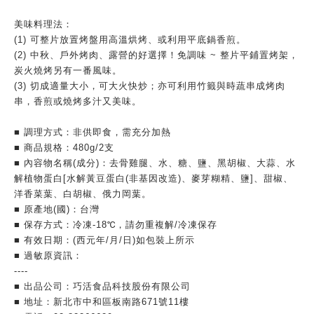
美味料理法：
(1) 可整片放置烤盤用高溫烘烤、或利用平底鍋香煎。
(2) 中秋、戶外烤肉、露營的好選擇！免調味 ~ 整片平鋪置烤架，
炭火燒烤另有一番風味。
(3) 切成適量大小，可大火快炒；亦可利用竹籤與時蔬串成烤肉
串，香煎或燒烤多汁又美味。
■ 調理方式：非供即食，需充分加熱
■ 商品規格：480g/2支
■ 內容物名稱(成分)：去骨雞腿、水、糖、鹽、黑胡椒、大蒜、水
解植物蛋白[水解黃豆蛋白(非基因改造)、麥芽糊精、鹽]、甜椒、
洋香菜葉、白胡椒、俄力岡葉。
■ 原產地(國)：台灣
■ 保存方式：冷凍-18℃，請勿重複解/冷凍保存
■ 有效日期：(西元年/月/日)如包裝上所示
■ 過敏原資訊：
----
■ 出品公司：巧活食品科技股份有限公司
■ 地址：新北市中和區板南路671號11樓