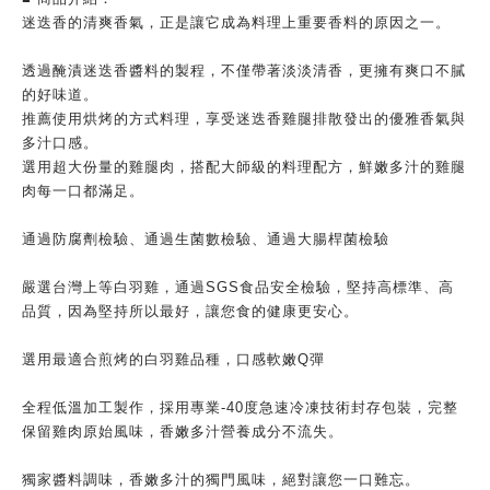
迷迭香的清爽香氣，正是讓它成為料理上重要香料的原因之一。
透過醃漬迷迭香醬料的製程，不僅帶著淡淡清香，更擁有爽口不膩
的好味道。
推薦使用烘烤的方式料理，享受迷迭香雞腿排散發出的優雅香氣與
多汁口感。
選用超大份量的雞腿肉，搭配大師級的料理配方，鮮嫩多汁的雞腿
肉每一口都滿足。
通過防腐劑檢驗、通過生菌數檢驗、通過大腸桿菌檢驗
嚴選台灣上等白羽雞，通過SGS食品安全檢驗，堅持高標準、高
品質，因為堅持所以最好，讓您食的健康更安心。
選用最適合煎烤的白羽雞品種，口感軟嫩Q彈
全程低溫加工製作，採用專業-40度急速冷凍技術封存包裝，完整
保留雞肉原始風味，香嫩多汁營養成分不流失。
獨家醬料調味，香嫩多汁的獨門風味，絕對讓您一口難忘。