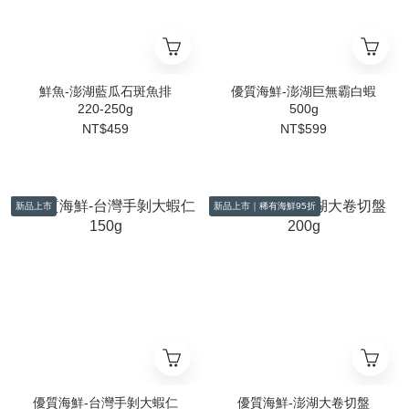
鮮魚-澎湖藍瓜石斑魚排
優質海鮮-澎湖巨無霸白蝦
220-250g
500g
NT$459
NT$599
新品上市
新品上市｜稀有海鮮95折
優質海鮮-台灣手剝大蝦仁
優質海鮮-澎湖大卷切盤