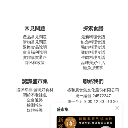
常見問題
探索食譜
產品常見問題
最新料理食譜
購物常見問題
鮭魚料理食譜
退換貨品說明
豬肉料理食譜
會員福利說明
雞肉料理食譜
實體購買通路
牛肉料理食譜
隱私權政策
品味美好生活
鮭魚那些事
認識盛市集
聯絡我們
追求幸福 發現好食材
盛和風食集文化股份有限公司
關於不老鮭魚
統一編號 24572247
全台通路
周一至五 9:00-12:30 ∣ 13:30-
檢測報告
17:30
盛市集
媒體報導
客服專線：02-2795-5800
台北市內湖區南京東路六段
487號9F