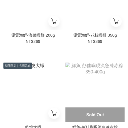
優質海鮮-海菜蝦餅 200g
優質海鮮-花枝蝦排 350g
NT$269
NT$369
期間限定｜售完為止
Sold Out
乾燒大蝦
鮮魚-彭佳嶼現流急凍赤鯮