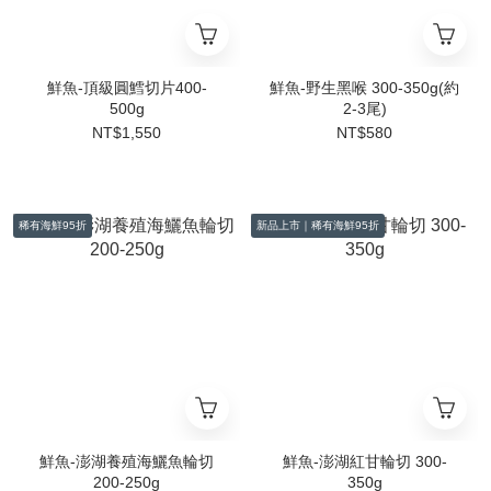
鮮魚-頂級圓鱈切片400-
鮮魚-野生黑喉 300-350g(約
500g
2-3尾)
NT$1,550
NT$580
稀有海鮮95折
新品上市｜稀有海鮮95折
鮮魚-澎湖養殖海鱺魚輪切
鮮魚-澎湖紅甘輪切 300-
200-250g
350g