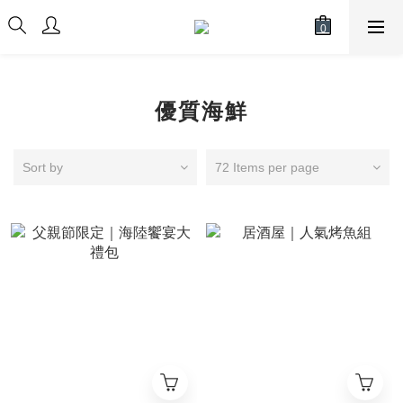
優質海鮮
Sort by
72 Items per page