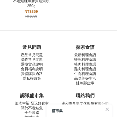
不老鮭鮭魚膠質鮭魚頭
250g
NT$359
NT$399
常見問題
探索食譜
產品常見問題
最新料理食譜
購物常見問題
鮭魚料理食譜
退換貨品說明
豬肉料理食譜
會員福利說明
雞肉料理食譜
實體購買通路
牛肉料理食譜
隱私權政策
品味美好生活
鮭魚那些事
認識盛市集
聯絡我們
追求幸福 發現好食材
盛和風食集文化股份有限公司
關於不老鮭魚
統一編號 24572247
盛市集
全台通路
周一至五 9:00-12:30 ∣ 13:30-