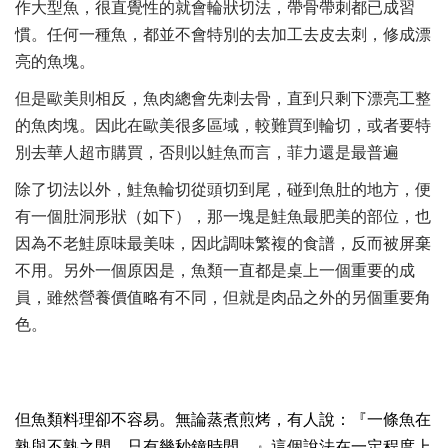
作大型魚，很直覺性的就會輪狀切法，帶骨帶刺都已成習
慣。任何一種魚，都並不會特別的去加工去皮去刺，修成漂
亮的魚塊。
但是歐美則相反，魚肉總會先刺去骨，直到只剩下漂亮工整
的魚肉塊。因此在歐美很多區域，較難買到輪切，或者要特
別去華人超市購買，否則以鮭魚而言，菲力還是最普遍
除了切法以外，鮭魚輪切從頭切到尾，碰到魚肚的地方，便
有一個肚洞形狀（如下），那一塊是鮭魚最肥美的部位，也
因為不老鮭原味最美味，因此調味繁複的食譜，反而被屏棄
不用。另外一個原因是，魚類一直都是桌上一個重要的成
員，雖然營養價值略有不同，但就是肉品之外的另個重要角
色。
但魚類料理卻不容易。無論蒸煮煎烤，有人說：『一條魚在
熟與不熟之間，只有幾秒鐘時間。』這個說法在一定程度上