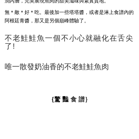
潤內層，完美展現魚肉的甜美滋味與紮實質地。
無＊敵＊好＊吃。最後加一些塔塔醬，或者是淋上食譜內的
阿根廷青醬，那又是另個巔峰體驗了。
不老鮭鮭魚一個不小心就融化在舌尖
了!
唯一散發奶油香的不老鮭鮭魚肉
｛驚 豔
食 譜｝