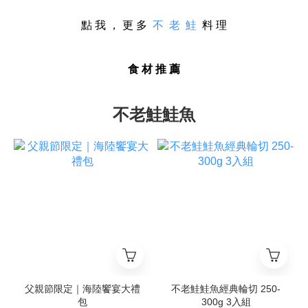
點 我 ， 更 多
不 老 鮭
料 理
食 材 推 薦
不老鮭鮭魚
父親節限定｜海陸饗宴大禮
不老鮭鮭魚經典輪切 250-
包
300g 3入組