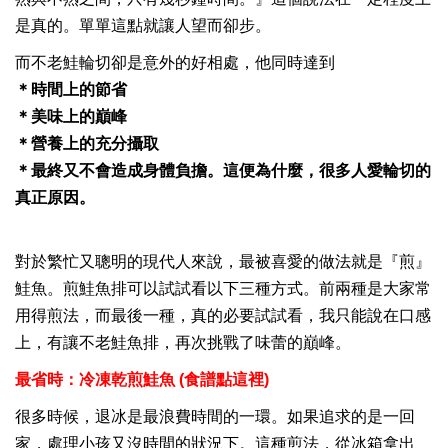
是真的。單單這點就讓人望而卻步。
而不老鮭輪切卻是意外的好相處，他同時達到
＊時間上的節省
＊美味上的巔峰
＊營養上的充分攝取
＊最終又不會造成身體負擔。這便為什麼，很多人愛輪切的
真正原因。
對於繁忙又聰明的現代人來說，最被喜愛的做法就是『煎』
鮭魚。煎鮭魚排可以試試看以下三種方式。前兩種是大家常
用得煎法，而最後一種，真的必要試試看，我只能說在口感
上，有讓不老鮭魚排，再次挑戰了味蕾的巔峰。
最省時：冷凍乾煎鮭魚 (食譜點這裡)
很多時候，退冰是最浪費時間的一環。如果追求的是一回
家，處理小孩又沒時間的狀況下。這種煎法，從冰箱拿出