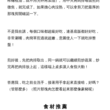
榨橄欖油，就不用另外再加油）。用中火將肉排每面煎到
微焦，就完成了。如果擔心肉沒熟，可以拿剪刀把最厚的
那塊剪開確認一下。
不是我在講，每個口味都超級好吃，連基底版都好好吃，
非常涮嘴，肉簡單煎過就超嫩，意圖使人一下就吃掉整
盤！
煎好後，先把肉排取出，同一鍋就可以繼續煎炒蔬菜，炒
完再把肉排放上起，這樣端上桌多讓人食指大動！
答應我，吃之前去洗手，接著用手拿起來直接啃，好嗎？
（管那麼多）（照片那塊肉怎麼看起來那麼像豪豬呢）
食 材 推 薦