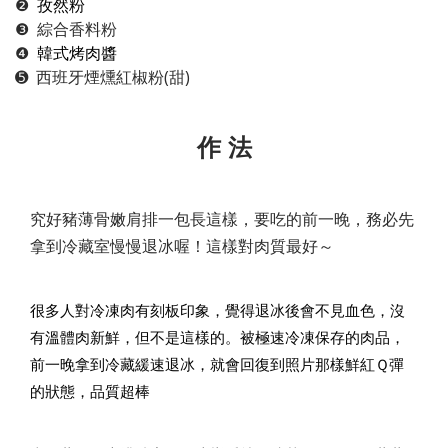
❷
孜然粉
❸ 綜合香料粉
❹
韓式烤肉醬
➎ 西班牙煙燻紅椒粉(甜)
作 法
究好豬薄骨嫩肩排一包長這樣，要吃的前一晚，務必先
拿到冷藏室慢慢退冰喔！這樣對肉質最好～
很多人對冷凍肉有刻板印象，覺得退冰後會不見血色，沒
有溫體肉新鮮，但不是這樣的。被極速冷凍保存的肉品，
前一晚拿到冷藏緩速退冰，就會回復到照片那樣鮮紅Ｑ彈
的狀態，品質超棒