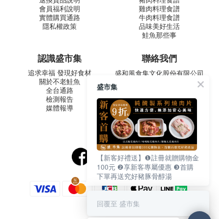
退換貨品說明
豬肉料理食譜
會員福利說明
雞肉料理食譜
實體購買通路
牛肉料理食譜
隱私權政策
品味美好生活
鮭魚那些事
認識盛市集
聯絡我們
追求幸福 發現好食材
盛和風食集文化股份有限公司
關於不老鮭魚
統一編號 24572247
盛市集
全台通路
周一至五 9:00-12:30 ∣ 13:30-
檢測報告
17:30
媒體報導
客服專線：02-2795-5800
台北市內湖區南京東路六段
487號9F
【新客好禮送】❶註冊就贈購物金
100元 ❷享新客專屬優惠 ❸首購
下單再送究好豬豚骨醇湯
回覆至 盛市集