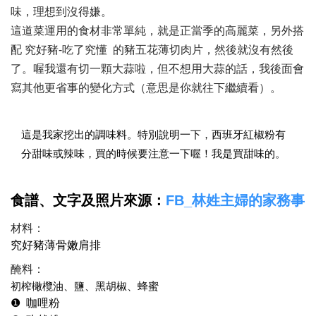
味，理想到沒得嫌。
這道菜運用的食材非常單純，就是正當季的高麗菜，另外搭
配 究好豬-吃了究懂 的豬五花薄切肉片，然後就沒有然後
了。喔我還有切一顆大蒜啦，但不想用大蒜的話，我後面會
寫其他更省事的變化方式（意思是你就往下繼續看）。
這是我家挖出的調味料。特別說明一下，西班牙紅椒粉有
分甜味或辣味，買的時候要注意一下喔！我是買甜味的。
食譜、文字及照片來源：
FB_林姓主婦的家務事
材料：
究好豬薄骨嫩肩排
醃料：
初榨橄欖油、鹽、黑胡椒、蜂蜜
❶ 咖哩粉