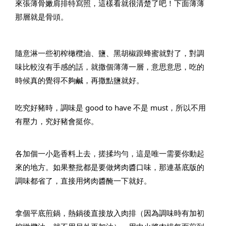
來張薄骨嫩肩排特寫照，這樣看就很清楚了吧！下面薄薄
那層就是骨頭。
隨意淋一些初榨橄欖油、鹽、黑胡椒跟蜂蜜就對了，對調
味比較沒有手感的話，就撒個薄薄一層，意思意思，吃的
時候真的覺得不夠鹹，再撒點鹽就好。
吃究好豬時，調味是 good to have 不是 must，所以不用
有壓力，究好豬會挺你。
各加個一小匙香料上去，搓揉均勻，這是唯一需要你動起
來的地方。如果整批都是要做烤肉醬口味，那連基底版的
調味都省了，直接用烤肉醬醃一下就好。
拿個平底煎鍋，熱鍋後直接放入肉排（因為調味時有加初