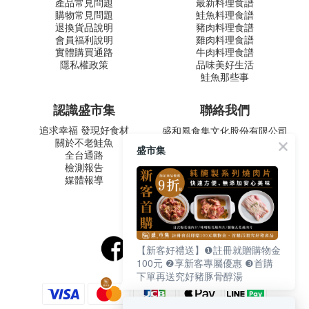
產品常見問題
最新料理食譜
購物常見問題
鮭魚料理食譜
退換貨品說明
豬肉料理食譜
會員福利說明
雞肉料理食譜
實體購買通路
牛肉料理食譜
隱私權政策
品味美好生活
鮭魚那些事
認識盛市集
聯絡我們
追求幸福 發現好食材
盛和風食集文化股份有限公司
關於不老鮭魚
統一編號 24572247
盛市集
全台通路
周一至五 9:00-12:30 ∣ 13:30-
檢測報告
17:30
媒體報導
客服專線：02-2795-5800
台北市內湖區南京東路六段
487號9F
【新客好禮送】❶註冊就贈購物金
100元 ❷享新客專屬優惠 ❸首購
下單再送究好豬豚骨醇湯