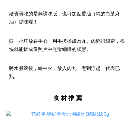
給寶寶吃的是無調味版，也可加點香油（純的白芝麻
油）提味喔！
取一小坨放在手心，用手搓揉成肉丸。肉餡很綿密，很
快就能搓成像照片中光滑細緻的狀態。
將水煮滾後，轉中火，放入肉丸，煮到浮起，代表已
熟。
食 材 推 薦