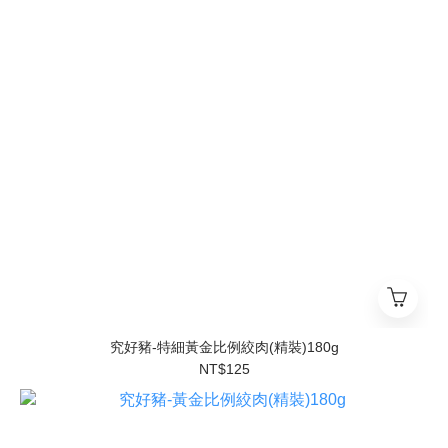
究好豬-特細黃金比例絞肉(精裝)180g
NT$125