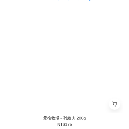
元榆牧場－雞絞肉 200g
NT$175