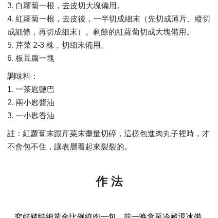
3. 白蘿蔔一根，去皮切大塊備用。
4. 紅蘿蔔一根，去皮後，一半切成細末（先切成薄片、縱切
成細條，再切成細末）。剩餘的紅蘿蔔切成大塊備用。
5. 芹菜 2-3 株，切細末備用。
6. 板豆腐一塊
調味料：
1. 一茶匙鹽巴
2. 兩小匙醬油
3. 一小匙香油
註：紅蘿蔔末跟芹菜末盡量切碎，這樣包進肉丸子裡時，才
不會包不住，讓表層看起來裂裂的。
作 法
究好豬特細黃金比例絞肉一包，前一晚拿至冷藏退冰備