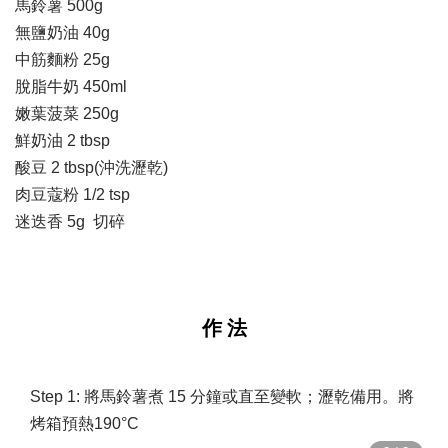
馬鈴薯 500g
無鹽奶油 40g
中筋麵粉 25g
脫脂牛奶 450ml
嫩葉菠菜 250g
鮮奶油 2 tbsp
酸豆 2 tbsp(沖洗瀝乾)
肉豆蔻粉 1/2 tsp
迷迭香 5g 切碎
作 法
Step 1: 將馬鈴薯煮 15 分鐘或直至變軟；瀝乾備用。將
烤箱預熱190°C