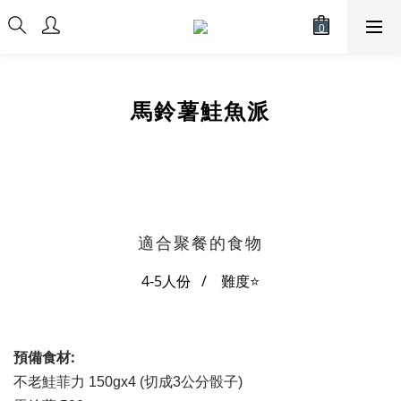
馬鈴薯鮭魚派
適合聚餐的食物
4-5人份 / 難度
⭐
預備食材:
不老鮭菲力 150gx4 (切成3公分骰子)