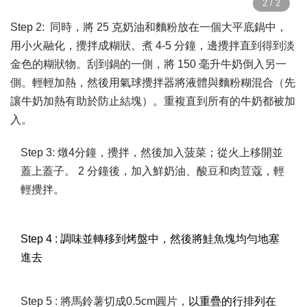
Step 2: 同時，將 25 克奶油和麵粉放在一個大平底鍋中，
用小火融化，攪拌成糊狀。煮 4-5 分鐘，邊攪拌直到得到淡
金色的糊狀物。刮到鍋的一側，將 150 毫升牛奶倒入另一
側。輕輕加熱，然後用氣球攪拌器將液體與麵粉糊混合（先
讓牛奶加熱有助於防止結塊）。重複直到所有的牛奶都被加
入。
Step 3: 燉4分鐘，攪拌，然後加入菠菜；從火上移開並
蓋上蓋子。 2 分鐘後，加入鮮奶油、酸豆和肉荳蔻，輕
輕攪拌。
Step 4 : 調味並轉移到烤盤中，然後將鮭魚塊均勻地塞
進去
Step 5 : 將馬鈴薯切成0.5cm圓片，
以重疊的行排列在