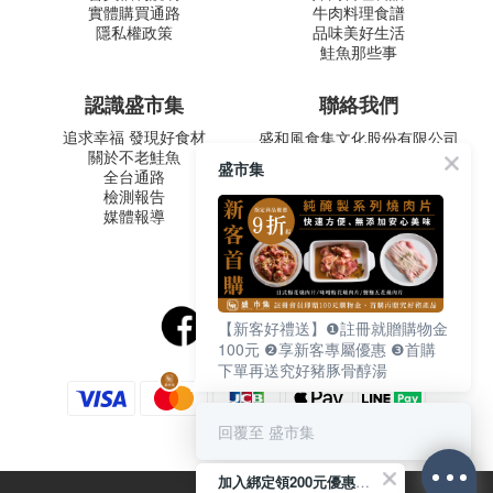
實體購買通路
牛肉料理食譜
隱私權政策
品味美好生活
鮭魚那些事
認識盛市集
聯絡我們
追求幸福 發現好食材
盛和風食集文化股份有限公司
關於不老鮭魚
統一編號 24572247
盛市集
全台通路
周一至五 9:00-12:30 ∣ 13:30-
檢測報告
17:30
媒體報導
客服專線：02-2795-5800
台北市內湖區南京東路六段
487號9F
【新客好禮送】❶註冊就贈購物金
100元 ❷享新客專屬優惠 ❸首購
下單再送究好豬豚骨醇湯
回覆至 盛市集
加入綁定領200元優惠券！