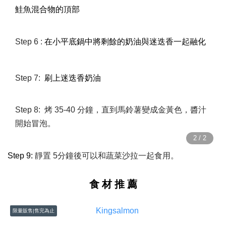
鮭魚混合物的頂部
Step 6 :
在小平底鍋中將剩餘的奶油與迷迭香一起融化
Step 7:
刷上迷迭香奶油
Step 8: 烤 35-40 分鐘，直到馬鈴薯變成金黃色，醬汁
開始冒泡。
Step 9:
靜置 5分鐘後可以和蔬菜沙拉一起食用。
食 材 推 薦
限量販售|售完為止