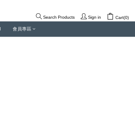
Sign in
Search Products
Cart(0)
d
會員專區