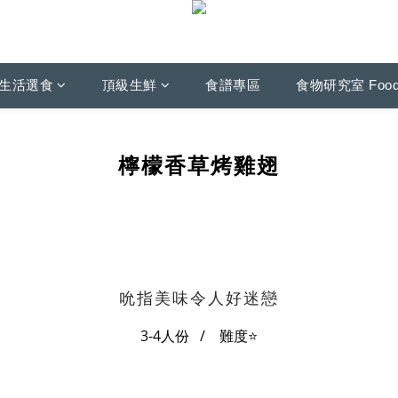
生活選食
頂級生鮮
食譜專區
食物研究室 Foo
檸檬香草烤雞翅
吮指美味令人好迷戀
3-4人份 / 難度
⭐