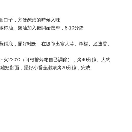
一個口子，方便醃漬的時候入味
橄欖油、醬油加入後開始按摩，8-10分鐘
洋蔥鋪底，擺好雞翅，在縫隙出塞大蒜、檸檬、迷迭香、
下火230℃（可根據烤箱自己調節），烤40分鐘。大約
把雞翅翻面，擺好小番茄繼續烤20分鐘，完成