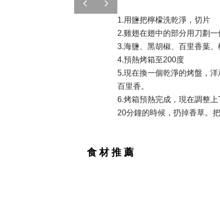
1.用鹽把檸檬洗乾淨，切片
2.雞翅在翅中的部分用刀劃
3.海鹽、黑胡椒、百里香葉、
4.預熱烤箱至200度
5.現在換一個乾淨的烤盤，
百里香。
6.烤箱預熱完成，現在調整上
20分鐘的時候，扔掉香草。
食 材 推 薦