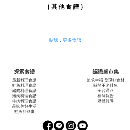
｛ 其 他 食 譜 ｝
點我，更多食譜
探索食譜
認識盛市集
最新料理食譜
追求幸福 發現好食材
鮭魚料理食譜
關於不老鮭魚
豬肉料理食譜
全台通路
雞肉料理食譜
檢測報告
牛肉料理食譜
媒體報導
品味美好生活
鮭魚那些事