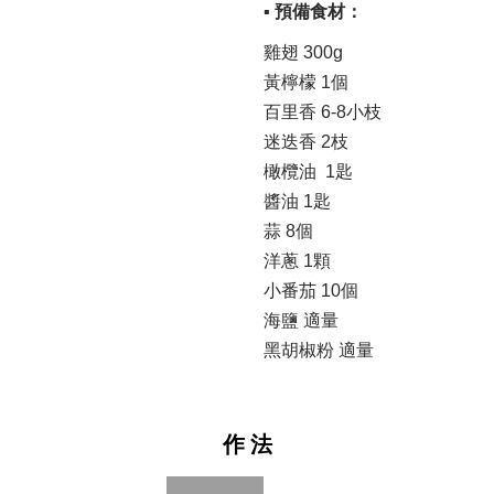
▪ 預備食材：
雞翅 300g
黃檸檬 1個
百里香 6-8小枝
迷迭香 2枝
橄欖油 1匙
醬油 1匙
蒜 8個
洋蔥 1顆
小番茄 10個
海鹽 適量
黑胡椒粉 適量
作 法
prev
next