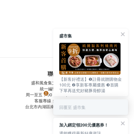
盛市集
聯絡我們
【新客好禮送】❶註冊就贈購物金
盛和風食集文化股份有限公司
100元 ❷享新客專屬優惠 ❸首購
統一編號 24572247
下單再送究好豬豚骨醇湯
周一至五 9:00-12:30 ∣ 13:30-17:30
客服專線：02-2795-5800
回覆至 盛市集
台北市內湖區南京東路六段487號9F
加入綁定領200元優惠券！
還能獲得最新好康資訊