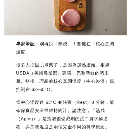
專家筆記：
別再說「熟成」！關鍵在「核心烹調
溫度」
很多人把里肌煮柴了，是因為加熱過頭。根據
USDA（美國農業部）建議，完整新鮮的豬里
肌、豬排，理想的
核心烹調溫度（中心終溫）應
控制在 63–65°C
。
當中心溫度達 63°C 並
靜置（Rest）3 分鐘
，能
確保食品安全並維持肉汁。請注意，「熟成
（Aging）」是指屠後儲藏期的蛋白質水解過
程，與烹調溫度是兩個完全不同的科學概念。