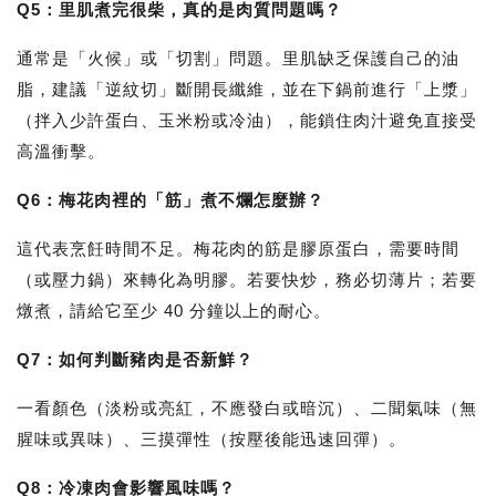
Q5：里肌煮完很柴，真的是肉質問題嗎？
通常是「火候」或「切割」問題。里肌缺乏保護自己的油
脂，建議「逆紋切」斷開長纖維，並在下鍋前進行「上漿」
（拌入少許蛋白、玉米粉或冷油），能鎖住肉汁避免直接受
高溫衝擊。
Q6：梅花肉裡的「筋」煮不爛怎麼辦？
這代表烹飪時間不足。梅花肉的筋是膠原蛋白，需要時間
（或壓力鍋）來轉化為明膠。若要快炒，務必切薄片；若要
燉煮，請給它至少 40 分鐘以上的耐心。
Q7：如何判斷豬肉是否新鮮？
一看顏色（淡粉或亮紅，不應發白或暗沉）、二聞氣味（無
腥味或異味）、三摸彈性（按壓後能迅速回彈）。
Q8：冷凍肉會影響風味嗎？