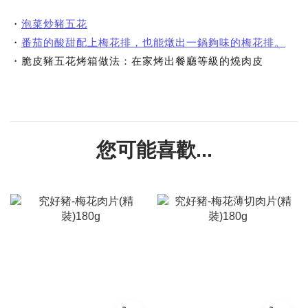
・
泡菜炒豬五花
・
番茄的酸甜配上梅花排，也能燉出一鍋夠味的梅花排。
・脆皮豬五花烤箱做法：在家烤出餐廳等級的燒肉皮
您可能喜歡...