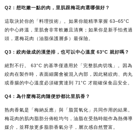
Q2：想吃嫩一點的肉，里肌跟梅花肉選哪個好？
這取決於你的「料理技術」。如果你能精準掌握
63–65°C
的中心終溫
，里肌會非常軟嫩且清爽；如果你是新手怕煮過
頭，選梅花肉（油脂保護層多）最保險。
Q3：絞肉做成的漢堡排，也可以中心溫度 63°C 就好嗎？
絕對不行。
63°C 的基準僅適用於「完整肌肉切塊」。因為
絞肉在製作時，表面細菌會被混入內部，因此豬絞肉、肉丸
或香腸的中心溫度必須確實達到
71°C
才能確保食品安全。
Q4：為什麼梅花肉隨便炒都比里肌香？
熟肉香氣是「梅納反應」與「脂質氧化」共同作用的結果。
梅花肉的肌內脂肪分佈較均勻，油脂在受熱時能作為熱傳導
媒介，並釋放更多脂肪香氣分子，層次感自然豐富。