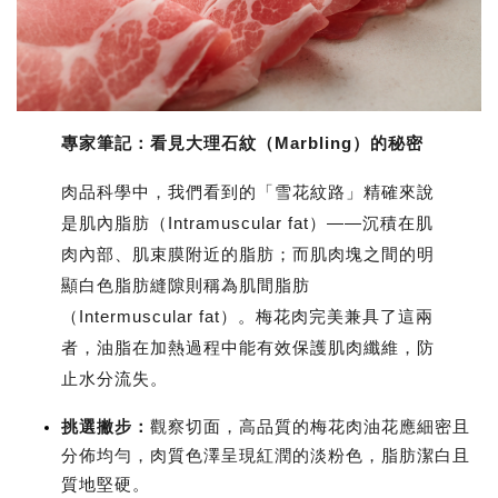
專家筆記：
看見大理石紋（Marbling）的秘密
肉品科學中，我們看到的「雪花紋路」精確來說
是
肌內脂肪（Intramuscular fat）
——沉積在肌
肉內部、肌束膜附近的脂肪；而肌肉塊之間的明
顯白色脂肪縫隙則稱為
肌間脂肪
（Intermuscular fat）
。梅花肉完美兼具了這兩
者，油脂在加熱過程中能有效保護肌肉纖維，防
止水分流失。
挑選撇步
：
觀察切面，高品質的梅花肉油花應細密且
分佈均勻，肉質色澤呈現紅潤的淡粉色，脂肪潔白且
質地堅硬。