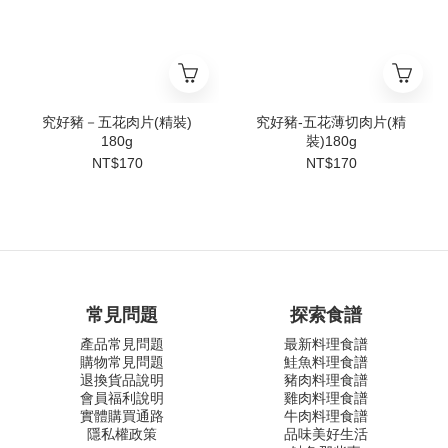
究好豬－五花肉片(精裝)
究好豬-五花薄切肉片(精
180g
裝)180g
NT$170
NT$170
常見問題
探索食譜
產品常見問題
最新料理食譜
購物常見問題
鮭魚料理食譜
退換貨品說明
豬肉料理食譜
會員福利說明
雞肉料理食譜
實體購買通路
牛肉料理食譜
隱私權政策
品味美好生活