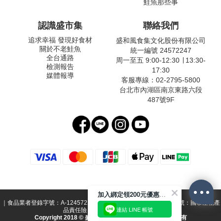
鮭魚那些事
認識盛市集
聯絡我們
追求幸福 發現好食材
盛和風食集文化股份有限公司
關於不老鮭魚
統一編號 24572247
全台通路
周一至五 9:00-12:30 ∣ 13:30-
檢測報告
17:30
媒體報導
客服專線：02-2795-5800
台北市內湖區南京東路六段
487號9F
加入綁定領200元優惠券！
｜食品業者登錄字號：A-124572247-00000-1 ｜ 投保產品責任險字號：國泰產物產
連結 LINE 帳號
品責任險 1516字第15PD02623號｜
Copyright 2018 © 盛和風食集文化股份有限公司 版權所有