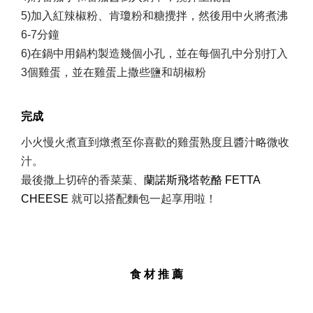
5)加入紅辣椒粉、肯瓊粉和糖攪拌，然後用中火將煮沸
6-7分鐘
6)在鍋中用鍋杓製造幾個小孔，並在每個孔中分別打入
3個雞蛋，並在雞蛋上撒些鹽和胡椒粉
完成
小火慢火煮直到燉煮至你喜歡的雞蛋熟度且醬汁略微收
汁。
最後撒上切碎的香菜葉、
蘭諾斯飛塔乾酪 FETTA
CHEESE
就可以搭配麵包一起享用啦！
食 材 推 薦