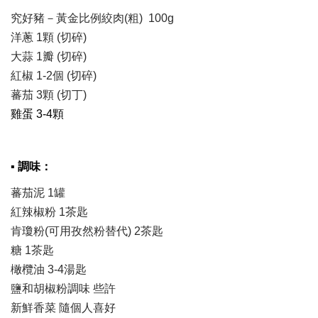
究好豬－黃金比例絞肉(粗) 100g
洋蔥 1顆 (切碎)
大蒜 1瓣 (切碎)
紅椒 1-2個 (切碎)
蕃茄 3顆 (切丁)
雞蛋 3-4顆
▪ 調味：
蕃茄泥 1罐
紅辣椒粉 1茶匙
肯瓊粉(可用孜然粉替代) 2茶匙
糖 1茶匙
橄欖油 3-4湯匙
鹽和胡椒粉調味 些許
新鮮香菜 隨個人喜好