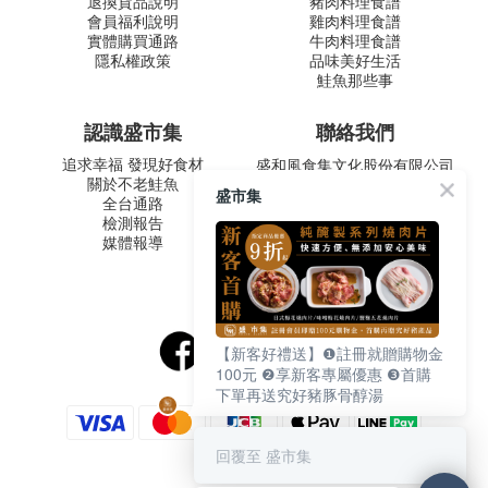
退換貨品說明
豬肉料理食譜
會員福利說明
雞肉料理食譜
實體購買通路
牛肉料理食譜
隱私權政策
品味美好生活
鮭魚那些事
認識盛市集
聯絡我們
追求幸福 發現好食材
盛和風食集文化股份有限公司
關於不老鮭魚
統一編號 24572247
盛市集
全台通路
周一至五 9:00-12:30 ∣ 13:30-
檢測報告
17:30
媒體報導
客服專線：02-2795-5800
台北市內湖區南京東路六段
487號9F
【新客好禮送】❶註冊就贈購物金
100元 ❷享新客專屬優惠 ❸首購
下單再送究好豬豚骨醇湯
回覆至 盛市集