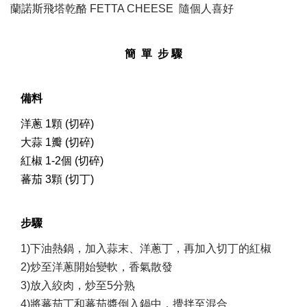
蘭諾斯飛塔乾酪 FETTA CHEESE 隨個人喜好
簡 單 步 驟
備料
洋蔥 1顆 (切碎)
大蒜 1瓣 (切碎)
紅椒 1-2個 (切碎)
蕃茄 3顆 (切丁)
步驟
1)下油熱鍋，加入蒜末、洋蔥丁，再加入切丁的紅椒
2)炒至洋蔥開始變軟，香氣散發
3)放入絞肉，炒至5分熟
4)將蕃茄丁和蕃茄醬倒入鍋中，攪拌至混合