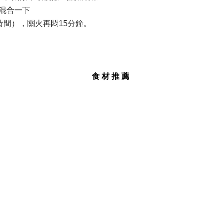
匙混合一下
時間），關火再悶15分鐘。
食 材 推 薦