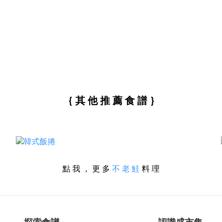
｛ 其 他 推 薦 食 譜 ｝
點 我 ， 更 多
不 老 鮭
料 理