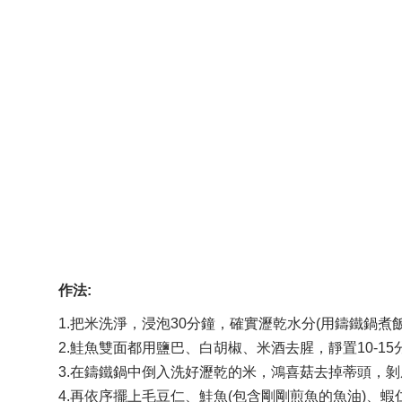
作法:
1.把米洗淨，浸泡30分鐘，確實瀝乾水分(用鑄鐵鍋煮
2.鮭魚雙面都用鹽巴、白胡椒、米酒去腥，靜置10-1
3.在鑄鐵鍋中倒入洗好瀝乾的米，鴻喜菇去掉蒂頭，
4.再依序擺上毛豆仁、鮭魚(包含剛剛煎魚的魚油)、