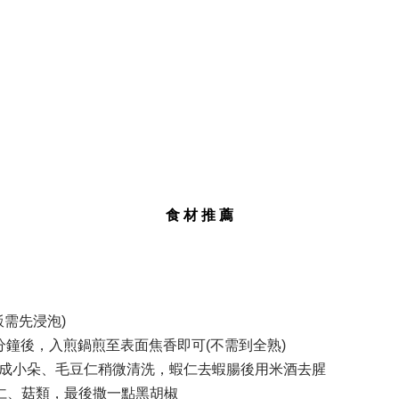
食 材 推 薦
飯需先浸泡)
5分鐘後，入煎鍋煎至表面焦香即可(不需到全熟)
剝成小朵、毛豆仁稍微清洗，蝦仁去蝦腸後用米酒去腥
蝦仁、菇類，最後撒一點黑胡椒