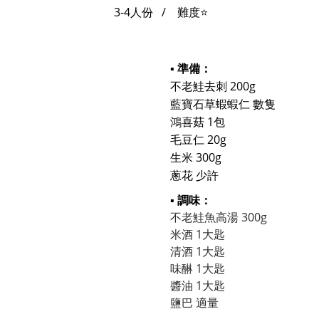
3-4人份 / 難度⭐
▪ 準備：
不老鮭去刺 200g
藍寶石草蝦蝦仁 數隻
鴻喜菇 1包
毛豆仁 20g
生米 300g
蔥花 少許
▪ 調味：
不老鮭魚高湯 300g
米酒 1大匙
清酒 1大匙
味醂 1大匙
醬油 1大匙
鹽巴 適量