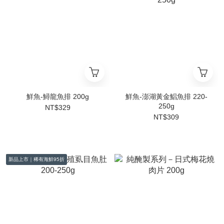
鮮魚-鱘龍魚排 200g
鮮魚-澎湖黃金鯧魚排 220-
250g
NT$329
NT$309
新品上市｜稀有海鮮95折