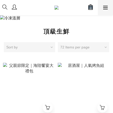
頂級生鮮
Sort by
72 Items per page