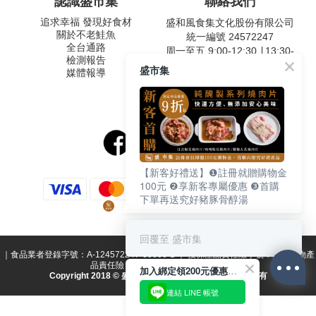
認識盛市集
聯絡我們
追求幸福 發現好食材
盛和風食集文化股份有限公司
關於不老鮭魚
統一編號 24572247
全台通路
周一至五 9:00-12:30 ∣ 13:30-
檢測報告
17:30
盛市集
媒體報導
客服專線：02-2795-5800
台北市內湖區南京東路六段
487號9F
【新客好禮送】❶註冊就贈購物金
100元 ❷享新客專屬優惠 ❸首購
下單再送究好豬豚骨醇湯
回覆至 盛市集
｜食品業者登錄字號：A-124572247-00000-1 ｜ 投保產品責任險字號：國泰產物產
品責任險 1516字第15PD02623號｜
加入綁定領200元優惠券！
Copyright 2018 © 盛和風食集文化股份有限公司 版權所有
連結 LINE 帳號