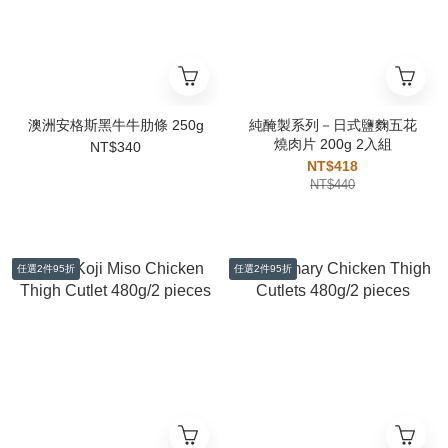
澳洲安格斯黑牛牛肋條 250g
純醃製系列－日式鹽麴五花
燒肉片 200g 2入組
NT$340
NT$418
NT$440
任選2件95折
任選2件95折