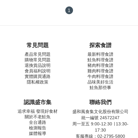
1
常見問題
探索食譜
產品常見問題
最新料理食譜
購物常見問題
鮭魚料理食譜
退換貨品說明
豬肉料理食譜
會員福利說明
雞肉料理食譜
實體購買通路
牛肉料理食譜
隱私權政策
品味美好生活
鮭魚那些事
認識盛市集
聯絡我們
追求幸福 發現好食材
盛和風食集文化股份有限公司
關於不老鮭魚
統一編號 24572247
全台通路
周一至五 9:00-12:30 ∣ 13:30-
檢測報告
17:30
媒體報導
客服專線：02-2795-5800