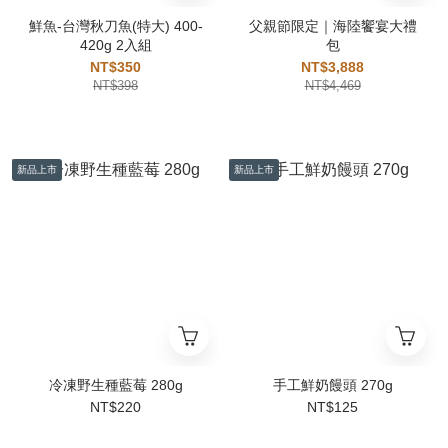
鮮魚-台灣秋刀魚(特大) 400-
父親節限定｜海陸饗宴大禮
420g 2入組
包
NT$350
NT$3,888
NT$398
NT$4,469
新品上市
新品上市
冷凍野生種藍莓 280g
手工鮮奶饅頭 270g
NT$220
NT$125