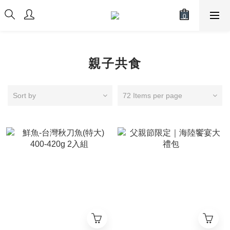
親子共食
Sort by
72 Items per page