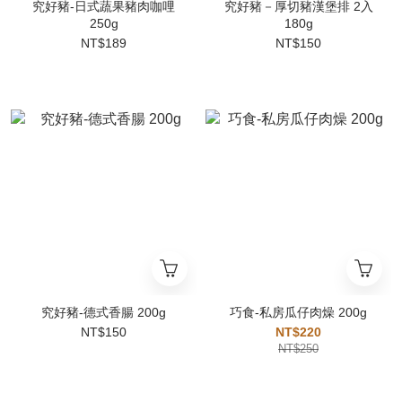
究好豬-日式蔬果豬肉咖哩
究好豬－厚切豬漢堡排 2入
250g
180g
NT$189
NT$150
究好豬-德式香腸 200g
巧食-私房瓜仔肉燥 200g
NT$150
NT$220
NT$250