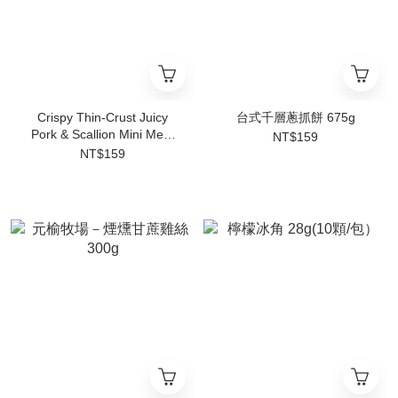
Crispy Thin-Crust Juicy
台式千層蔥抓餅 675g
Pork & Scallion Mini Meat
NT$159
Pies 300g
NT$159