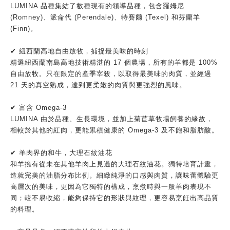
LUMINA 品種集結了數種現有的領導品種，包含羅姆尼
(Romney)、派侖代 (Perendale)、特賽爾 (Texel) 和芬蘭羊
(Finn)。
✔ 紐西蘭高地自由放牧，捕捉最美味的時刻
精選紐西蘭南島高地技術精湛的 17 個農場，所有的羊都是 100%
自由放牧。只在限定的產季宰殺，以取得最美味的肉質，並經過
21 天的真空熟成，達到更柔嫩的肉質與更強烈的風味。
✔ 富含 Omega-3
LUMINA 由於品種、生長環境，並加上菊苣草牧場飼養的緣故，
相較於其他的紅肉，更能累積健康的 Omega-3 及不飽和脂肪酸。
✔ 羊肉界的和牛，大理石紋油花
和羊擁有從未在其他羊肉上見過的大理石紋油花。獨特培育計畫，
造就完美的油脂分布比例。細緻純淨的口感與肉質，讓味蕾體驗更
高層次的美味，更因為它獨特的構成，烹煮時與一般羊肉表現不
同；較不易收縮，能夠保持它的形狀與紋理，更容易烹飪出高品質
的料理。