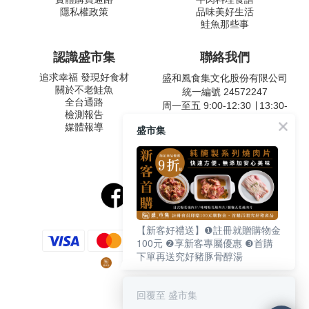
隱私權政策
品味美好生活
鮭魚那些事
認識盛市集
聯絡我們
追求幸福 發現好食材
盛和風食集文化股份有限公司
關於不老鮭魚
統一編號 24572247
全台通路
周一至五 9:00-12:30 ∣ 13:30-
檢測報告
17:30
媒體報導
盛市集
客服專線：02-2795-5800
台北市內湖區南京東路六段
487號9F
【新客好禮送】❶註冊就贈購物金
100元 ❷享新客專屬優惠 ❸首購
下單再送究好豬豚骨醇湯
回覆至 盛市集