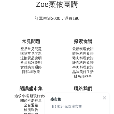
Zoe葇依團購
訂單未滿2000，運費190
常見問題
探索食譜
產品常見問題
最新料理食譜
購物常見問題
鮭魚料理食譜
退換貨品說明
豬肉料理食譜
會員福利說明
雞肉料理食譜
實體購買通路
牛肉料理食譜
隱私權政策
品味美好生活
鮭魚那些事
認識盛市集
聯絡我們
追求幸福 發現好食材
盛和風食集文化股份有限公司
盛市集
關於不老鮭魚
統一編號 24572247
全台通路
Hi！歡迎光臨盛市集
周一至五 9:00-12:30 ∣ 13:30-
檢測報告
17:30