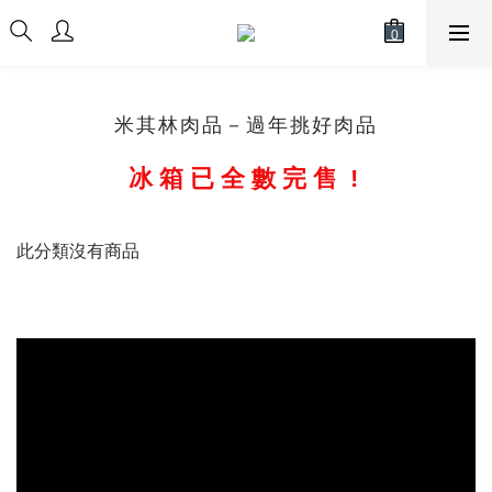
米其林肉品－過年挑好肉品
冰 箱 已 全 數 完 售 !
此分類沒有商品