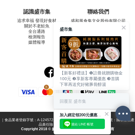
認識盛市集
聯絡我們
追求幸福 發現好食材
盛和風食集文化股份有限公司
關於不老鮭魚
統一編號 24572247
盛市集
全台通路
周一至五 9:00-12:30 ∣ 13:30-
檢測報告
17:30
媒體報導
客服專線：02-2795-5800
台北市內湖區南京東路六段
487號9F
【新客好禮送】❶註冊就贈購物金
100元 ❷享新客專屬優惠 ❸首購
下單再送究好豬豚骨醇湯
回覆至 盛市集
加入綁定領200元優惠券！
｜食品業者登錄字號：A-124572247-00000-1 ｜ 投保產品責任險字號：國泰產物產
連結 LINE 帳號
品責任險 1516字第15PD02623號｜
Copyright 2018 © 盛和風食集文化股份有限公司 版權所有