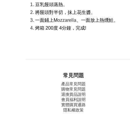
豆乳饅頭蒸熱
。
將饅頭對半切，抹上花生醬
。
一面鋪上M
ozzarella
、一面放上熱燻鮭
。
烤箱 200度 4分鐘，完成!
常見問題
產品常見問題
購物常見問題
退換貨品說明
會員福利說明
實體購買通路
隱私權政策