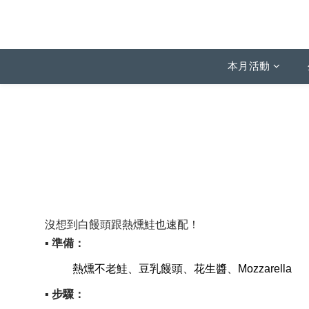
本月活動
沒想到白饅頭跟熱燻鮭也速配！
▪ 準備：
熱燻不老鮭、
豆乳饅頭、花生醬、Mozzarella
▪ 步驟：