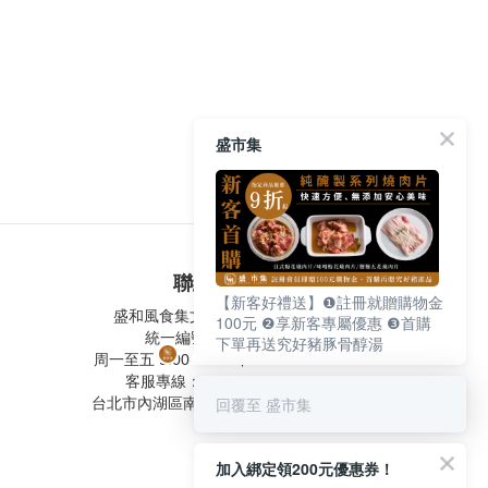
盛市集
聯絡我們
【新客好禮送】❶註冊就贈購物金
盛和風食集文化股份有限公司
100元 ❷享新客專屬優惠 ❸首購
統一編號 24572247
下單再送究好豬豚骨醇湯
周一至五 9:00-12:30 ∣ 13:30-17:30
客服專線：02-2795-5800
回覆至 盛市集
台北市內湖區南京東路六段487號9F
加入綁定領200元優惠券！