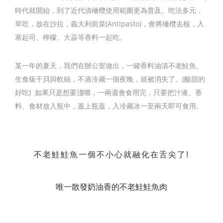
時代就開始，到了近代漬橄欖使用範圍更為普及。吃法多元，
單吃，放在沙拉，義大利前菜(Antipasto)，會將橄欖去核，入
塞起司、檸檬、大蒜等香料一起吃。
某一年的夏天，我們在辦公室做出，一罐香料油漬不老鮭魚、
生食級干貝與軟絲，不過冷藏一個夜晚，就被消失了。(酸甜的
好吃)
如果只是想要淺嚐，一兩週會食用完，只要把汁液、香
料、食材放入瓶中，蓋上瓶蓋，入冷藏冰一至兩天即可食用。
不老鮭鮭魚一個不小心就融化在舌尖了!
唯一散發奶油香的不老鮭鮭魚肉