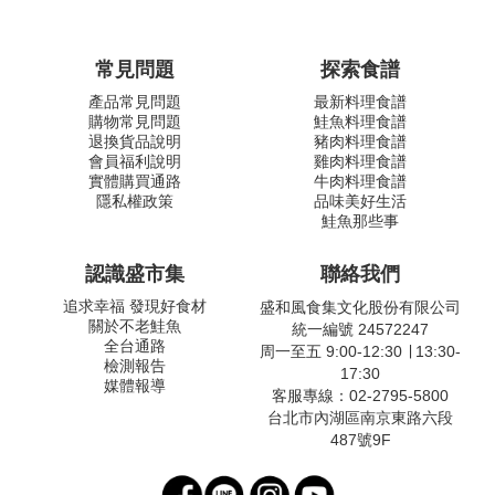
常見問題
探索食譜
產品常見問題
最新料理食譜
購物常見問題
鮭魚料理食譜
退換貨品說明
豬肉料理食譜
會員福利說明
雞肉料理食譜
實體購買通路
牛肉料理食譜
隱私權政策
品味美好生活
鮭魚那些事
認識盛市集
聯絡我們
追求幸福 發現好食材
盛和風食集文化股份有限公司
關於不老鮭魚
統一編號 24572247
全台通路
周一至五 9:00-12:30 ∣ 13:30-
檢測報告
17:30
媒體報導
客服專線：02-2795-5800
台北市內湖區南京東路六段
487號9F