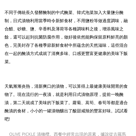
不同于傳統長久發酵醃制的中式醃菜、韓式泡菜加入大量鹽分醃
制，日式漬物利用當季時令新鮮食材，不用鹽粉等做過度調味，融
合醋、砂糖、鹽、辛香料及薄荷等各種調味料之後，增添風味之
餘，還可以起到抗菌防腐作用，做好後依然能夠保留原料鮮亮的顏
色，完美封存了各種季節新鮮食材中所蘊含的天然滋味，這些混合
在一起的醃漬方式成就了清爽多味、口感更豐富更健康的美味下飯
菜。
天氣漸漸炎熱，清新爽口的漬物，可以算得上最健康美味開胃的食
物了。現在流行的一夜漬，就是利用日式漬物原理，提前一晚醃
漬，第二天就成了美味的下飯菜了。蘿蔔、萵筍、春筍等都是適合
醃漬的食材，小小的一罐漬物釀出了酸甜咸辣的豐富好味。試試看
吧!
OLIVE PICKLE 漬橄欖。西餐中經常出現的原素，據說從古羅馬