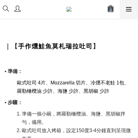
｜【
手作燻鮭魚莫札瑞拉吐司
】
▪ 準備：
歐式吐司 4片、Mozzarella 切片、冷燻不老鮭 1包、
羅勒橄欖油 少許、海鹽 少許、黑胡椒 少許
▪ 步驟：
準備一個小碗，將羅勒橄欖油、海鹽、黑胡椒拌
勻，備用。
歐式吐司放入烤箱，設定150度3-4分鐘直到呈現微