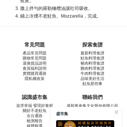
焦黃。
撒上拌勻的羅勒橄欖油讓吐司吸收。
鋪上冷燻不老鮭魚、Mozzarella，完成。
常見問題
探索食譜
產品常見問題
最新料理食譜
購物常見問題
鮭魚料理食譜
退換貨品說明
豬肉料理食譜
會員福利說明
雞肉料理食譜
實體購買通路
牛肉料理食譜
隱私權政策
品味美好生活
鮭魚那些事
認識盛市集
聯絡我們
追求幸福 發現好食材
盛和風食集文化股份有限公司
關於不老鮭魚
統一編號 24572247
盛市集
全台通路
周一至五 9:00-12:30 ∣ 13:30-
檢測報告
17:30
媒體報導