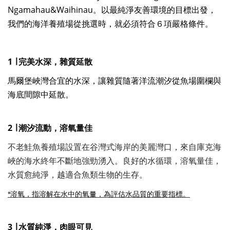
Ngamahau&Waihinau。以最純淨友善環境的目標出發，
我們的海洋養殖場從挑選時，就必須符合６項嚴格條件。
1 ∣ 完美水深，雜質延散
馬爾堡峽灣合宜的水深，讓雜質隨著洋流潮汐從魚場圍欄與
海底間隙中延散。
2 ∣
潮汐流動，溶氧量佳
不老鮭魚養殖場設置在谷灣式海岸的美麗灣口，來自庫克海
峽的海水終年不斷地強勁湧入。良好的水循環，溶氧量佳，
水質愈純淨，越適合魚類生物的生存。
*溶氧，指溶解在水中的氧量，為評估水品質的重要指標。
3 ∣
水質純淨，肉眼可見