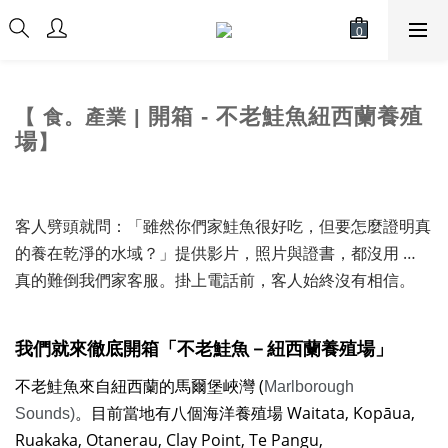
開箱 - 不老鮭魚紐西蘭養殖
【 食。產業 |
場
】
客人劈頭就問：「雖然你們家鮭魚很好吃，但要怎麼證明真
的養在乾淨的水域？」提供影片，照片與證書，都沒用 …
真的難倒我們家客服。掛上電話前，客人始終沒有相信。
我們就來徹底開箱「不老鮭魚－紐西蘭養殖場」
不老鮭魚來自紐西蘭的
馬爾堡峽灣 (
Marlborough
。目前當地有八個海洋養殖場 Waitata, Kopāua,
Sounds)
Ruakaka, Otanerau, Clay Point, Te Pangu,