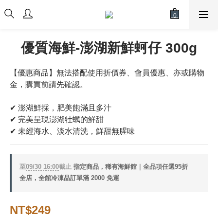
優質海鮮-澎湖新鮮蚵仔 300g
【優惠商品】無法搭配使用折價券、會員優惠、亦或購物
金，購買前請先確認。
✔ 澎湖鮮採，肥美飽滿且多汁
✔ 完美呈現澎湖牡蠣的鮮甜
✔ 未經海水、淡水清洗，鮮甜無腥味
至
09/30 16:00
截止
指定商品，稀有海鮮館｜全品項任選95折
全店，全館冷凍品訂單滿 2000 免運
NT$249