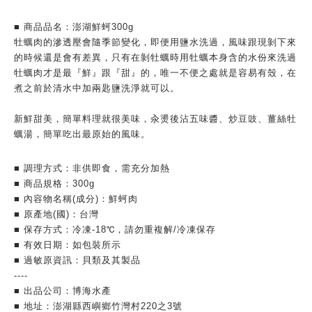
■ 商品品名：澎湖鮮蚵300g
牡蠣肉的滲透壓會隨季節變化，即便用鹽水洗過，風味跟現剝下來
的時候還是會有差異，只有在剝牡蠣時用牡蠣本身含的水份來洗過
牡蠣肉才是最『鮮』跟『甜』的，唯一不便之處就是容易有殼，在
煮之前於清水中加兩匙鹽洗淨就可以。
新鮮甜美，簡單料理就很美味，汆燙後沾五味醬、炒豆豉、薑絲牡
蠣湯，簡單吃出最原始的風味。
■ 調理方式：非供即食，需充分加熱
■ 商品規格：300g
■ 內容物名稱(成分)：鮮蚵肉
■ 原產地(國)：台灣
■ 保存方式：冷凍-18℃，請勿重複解/冷凍保存
■ 有效日期：如包裝所示
■ 過敏原資訊：貝類及其製品
----
■ 出品公司：博海水產
■ 地址：澎湖縣西嶼鄉竹灣村220之3號