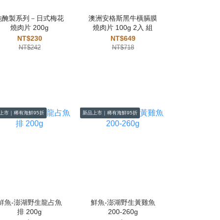
純醃製系列－日式梅花
澳洲安格斯黑牛橫膈膜
不老鮭鮭魚
燒肉片 200g
燒肉片 100g 2入 組
150g
NT$230
NT$649
NT$1,
NT$242
NT$718
NT$1,
上市｜稀有海鮮95折
新品上市｜稀有海鮮95折
新品上市｜稀有海鮮
鮮魚-澎湖野生龍占魚
鮮魚-澎湖野生黃雞魚
鮮魚-澎湖
排 200g
200-260g
魚 500-