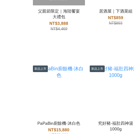
父親節限定｜海陸饗宴
居酒屋｜下酒菜組
大禮包
NT$859
NT$3,888
NT$893
NT$4,469
新品上市
新品上市
PaPaBin廚餘機-沐白色
究好豬-福肚四神湯
1000g
NT$15,880