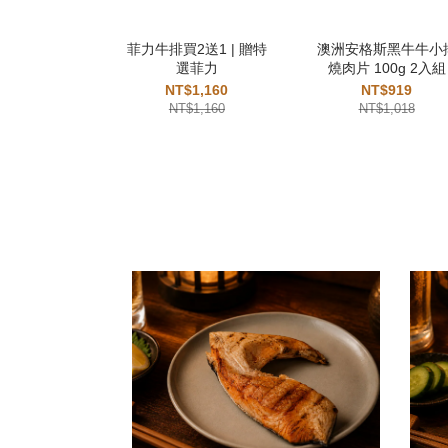
菲力牛排買2送1 | 贈特
澳洲安格斯黑牛牛小
選菲力
燒肉片 100g 2入組
NT$1,160
NT$919
NT$1,160
NT$1,018