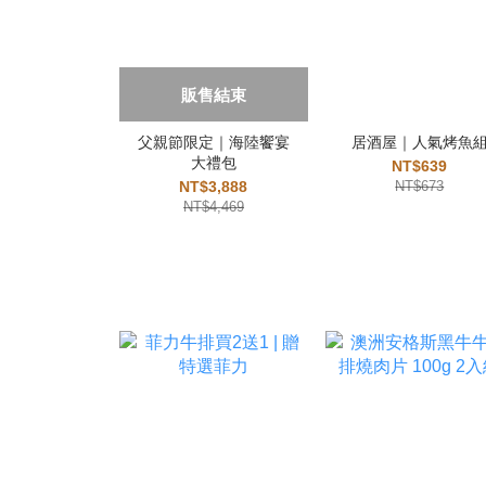
販售結束
父親節限定｜海陸饗宴
居酒屋｜人氣烤魚
大禮包
NT$639
NT$3,888
NT$673
NT$4,469