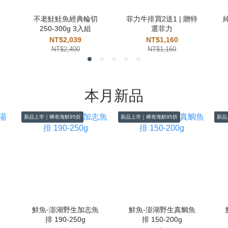
不老鮭鮭魚經典輪切
菲力牛排買2送1 | 贈特
250-300g 3入組
選菲力
NT$2,039
NT$1,160
NT$2,400
NT$1,160
本月新品
新品上市｜稀有海鮮95折
新品上市｜稀有海鮮95折
新品
鮮魚-澎湖野生加志魚
鮮魚-澎湖野生真鯛魚
排 190-250g
排 150-200g