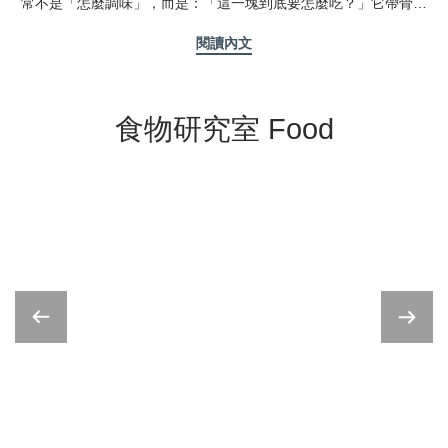
常不是「怎麼調味」，而是：「這一塊到底要怎麼吃？」它帶骨、
形狀不規則，看起來不像菲力那麼乾脆。可是鮭魚下巴真正迷人的
地方，也正是它不那麼整齊。厚肉、魚皮、骨邊肉和軟嫩的結締組
閱讀內文
織擠在同一塊，烤的時候油脂沿著邊緣冒出來，表面滋滋作響；等
到魚皮微焦，筷子沿著骨縫一撥，裡面的肉仍然柔嫩多汁。這不是
一塊適合端正吃完的魚。它比較像居酒屋裡最後才上桌的那盤菜：
要慢慢找肉、偶爾用手幫忙，配一杯冰啤酒或清酒，才吃得到它全
食物研究室 Food
部的好。 鮭魚下巴是哪個部位？為什麼適合烤？鮭魚下巴也常被稱
為魚頸或魚領（fish collar），位在魚頭與魚身交接、胸鰭周圍的位
置。這裡不是像菲力那樣平整的大塊魚肉，而是由厚肉、魚皮、骨
邊肉與結締組織組成，脂肪含量通常也較豐富。正因如此，鮭魚下
巴很適合高溫烤製。熱度先把魚皮烤香，再讓內部油脂慢慢融出；
吃起來有脆、有嫩，也有貼著骨頭才找得到的濃郁肉香。它的樂趣
不在大口吃肉，而在同一塊魚裡，慢慢遇到不同口感。點我前往購
買鹽烤鮭魚下巴怎麼烤得焦香？表面擦乾是關鍵鹽烤鮭魚下巴的調
味很簡單，真正影響結果的是進爐前的水分。退冰後，先用廚房紙
巾把表面擦乾，再均勻撒上一層薄鹽，靜置約 10～15 分鐘。你會看
到表面慢慢滲出水珠；這時再擦乾一次，才送進氣炸鍋或烤箱。這
一步不是多此一舉。表面帶著水氣，高溫進爐後會先忙著蒸發，魚
皮自然不容易上色；擦得乾爽，熱才能直接作用在魚皮上，烤出薄
脆的邊緣與乾淨的香氣。至於清酒或米酒，不是必要條件。魚本身
新鮮、退冰得當，鹽與擦乾就已經足夠。若喜歡淡淡酒香，可以在
擦乾後抹上極少量清酒，但不要讓表面重新變濕。鹽烤鮭魚下巴食
譜鹽烤鮭魚下巴食材鮭魚下巴 1～2 塊鹽 適量檸檬 1/2 顆白蘿蔔
泥、七味粉（可省略）鹽烤鮭魚下巴前處理1. 將鮭魚下巴放入冷藏