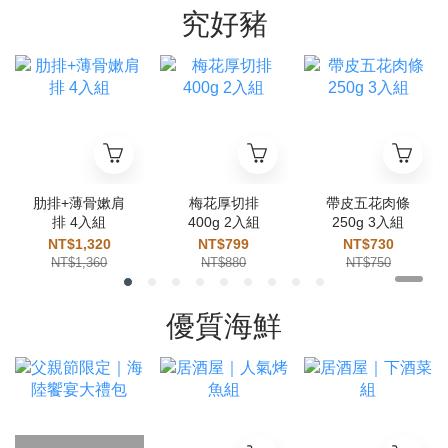
究好豬
肋排+薄骨嫰肩
梅花厚切排
帶皮五花肉條
排 4入組
400g 2入組
250g 3入組
NT$1,320
NT$799
NT$730
NT$1,360
NT$880
NT$750
優質海鮮