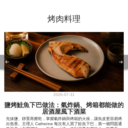
烤肉料理
2026-07-31
鹽烤鮭魚下巴做法：氣炸鍋、烤箱都能做的
居酒屋風下酒菜
先抹鹽、靜置再擦乾，掌握氣炸鍋與烤箱的火候，讓魚皮更容易烤
出焦香。主理人 Catherine 每次有人買了鮭魚下巴，第一個問題通