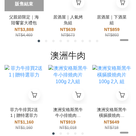
販售結束
父親節限定｜海
居酒屋｜人氣烤
居酒屋｜下酒菜
陸饗宴大禮包
魚組
組
NT$3,888
NT$639
NT$859
NT$4,469
NT$673
NT$893
澳洲牛肉
菲力牛排買2送
澳洲安格斯黑牛
澳洲安格斯黑牛
1 | 贈特選菲力
牛小排燒肉片
橫膈膜燒肉片
100g 2入組
100g 2入 組
NT$1,160
NT$919
NT$649
NT$1,160
NT$1,018
NT$718