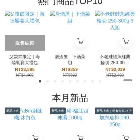
熱門商品TOP10
販售結束
父親節限定｜海
居酒屋｜下酒菜
不老鮭鮭魚經典
陸饗宴大禮包
組
輪切 250-300g
3入組
NT$3,888
NT$859
NT$2,039
NT$4,469
NT$893
NT$2,400
本月新品
新品上市
新品上市
新品上市｜稀有海鮮95折