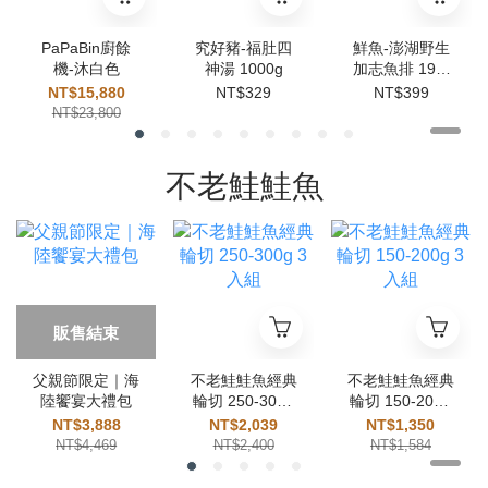
PaPaBin廚餘
究好豬-福肚四
鮮魚-澎湖野生
機-沐白色
神湯 1000g
加志魚排 190-
250g
NT$15,880
NT$329
NT$399
NT$23,800
不老鮭鮭魚
販售結束
父親節限定｜海
不老鮭鮭魚經典
不老鮭鮭魚經典
陸饗宴大禮包
輪切 250-300g
輪切 150-200g
3入組
3入組
NT$3,888
NT$2,039
NT$1,350
NT$4,469
NT$2,400
NT$1,584