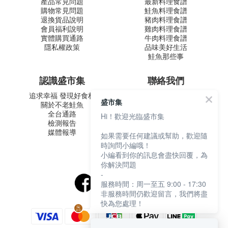
產品常見問題
最新料理食譜
購物常見問題
鮭魚料理食譜
退換貨品說明
豬肉料理食譜
會員福利說明
雞肉料理食譜
實體購買通路
牛肉料理食譜
隱私權政策
品味美好生活
鮭魚那些事
認識盛市集
聯絡我們
追求幸福 發現好食材
盛和風食集文化股份有限公司
盛市集
關於不老鮭魚
統一編號 24572247
全台通路
Hi！歡迎光臨盛市集
周一至五 9:00-12:30 ∣ 13:30-
檢測報告
17:30
媒體報導
如果需要任何建議或幫助，歡迎隨
客服專線：02-2795-5800
時詢問小編哦！
台北市內湖區南京東路六段
小編看到你的訊息會盡快回覆，為
487號9F
你解決問題
-
服務時間：周一至五 9:00 - 17:30
非服務時間仍歡迎留言，我們將盡
快為您處理！