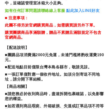
中，並確認管理室冰箱大小足夠。
LINE
如有任何訂單問題請聯絡線上客服
點此加入
好友
■ 注意事項：
此團不得另於官網購買商品，如需購買請另外下單。
購買團購商品享滿額贈，贈品不累贈且滿額規定不包含
官網商品。
【配送說明】
■團購品項消費滿2000元免運，未達門檻將酌收運費190
元。
■配送地點目前僅限台灣本島各縣市，敬請見諒。
■一張訂單僅對應一個收件地址。如須分別寄送不同地
址，請分開下單結帳。
【商品相關】
■請您務必於收到商品時，盡速拆開包裹確認，以免影響
您的權益。
■如若遇到商品瑕疵、外箱破損、失溫或訂單品項不符等