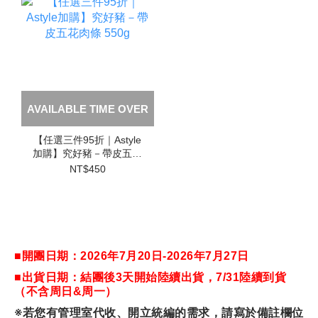
AVAILABLE TIME OVER
【任選三件95折｜Astyle
加購】究好豬－帶皮五花
肉條 550g
NT$450
■開團日期：2026年7月20日-2026年7月27日
■出貨日期：結團後3天開始陸續出貨，7/31陸續到貨
（不含周日&周一）
※若您有管理室代收、開立統編的需求，請寫於備註欄位