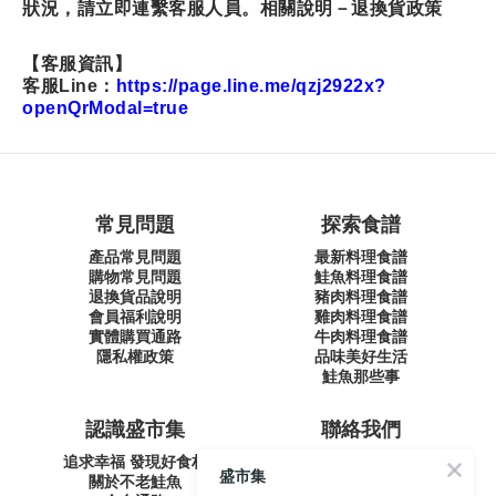
狀況，請立即連繫客服人員。相關說明－退換貨政策
【客服資訊】
客服Line：
https://page.line.me/qzj2922x?
openQrModal=true
常見問題
探索食譜
產品常見問題
最新料理食譜
購物常見問題
鮭魚料理食譜
退換貨品說明
豬肉料理食譜
會員福利說明
雞肉料理食譜
實體購買通路
牛肉料理食譜
隱私權政策
品味美好生活
鮭魚那些事
認識盛市集
聯絡我們
追求幸福 發現好食材
盛和風食集文化股份有限公司
盛市集
關於不老鮭魚
統一編號 24572247