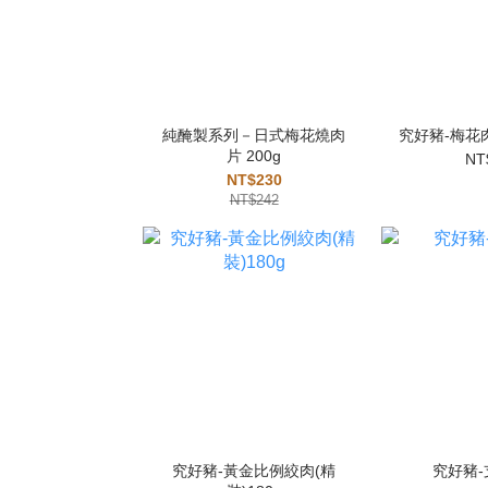
純醃製系列－日式梅花燒肉
究好豬-梅花肉
片 200g
NT
NT$230
NT$242
究好豬-黃金比例絞肉(精
究好豬-支