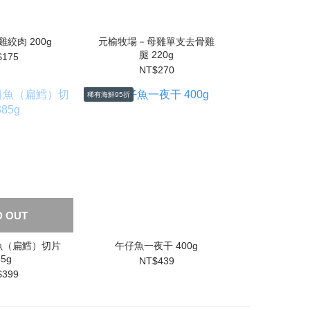
絞肉 200g
元榆牧場－母雞單支去骨雞
腿 220g
$175
NT$270
稀有海鮮95折
D OUT
魚（扁鱈）切片
午仔魚一夜干 400g
85g
NT$439
$399