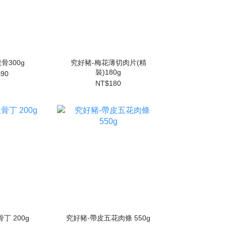
骨300g
究好豬-梅花薄切肉片(精
裝)180g
90
NT$180
丁 200g
究好豬-帶皮五花肉條 550g