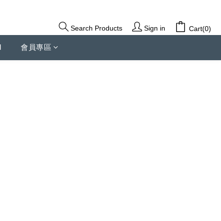
Sign in
Search Products
Cart(0)
d
會員專區