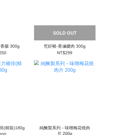
SOLD OUT
香腸 300g
究好豬-香滷腱肉 300g
250
NT$299
(精裝)180g
純醃製系列－味噌梅花燒肉
片 200g
200