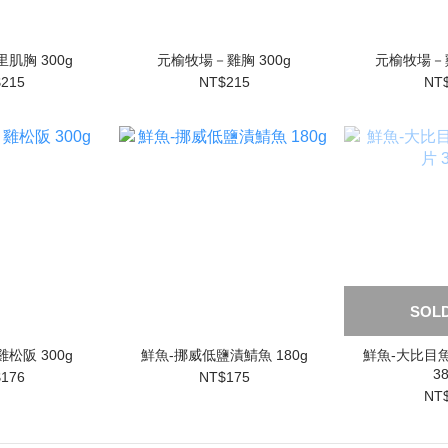
肌胸 300g
元榆牧場－雞胸 300g
元榆牧場－雞
215
NT$215
NT
SOL
松阪 300g
鮮魚-挪威低鹽漬鯖魚 180g
鮮魚-大比目
3
176
NT$175
NT