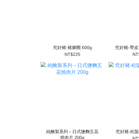
究好豬-豬腳圈 600g
究好豬-帶皮
NT$225
NT
純醃製系列－日式鹽麴五花
究好豬-松阪肉
燒肉片 200g
NT