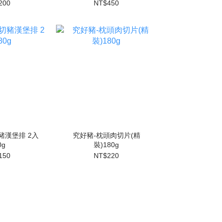
200
NT$450
豬漢堡排 2入
究好豬-枕頭肉切片(精
0g
裝)180g
150
NT$220