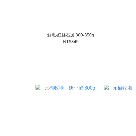
鮮魚-紅條石斑 300-350g
NT$349
基本