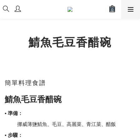
鯖魚毛豆香醋碗
簡單料理食譜
鯖魚毛豆香醋碗
▪ 準備：
挪威薄鹽鯖魚
毛豆
高麗菜
青江菜
醋飯
、
、
、
、
▪ 步驟：