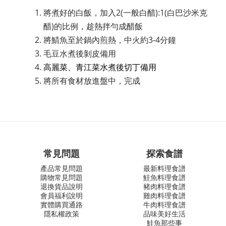
將煮好的白飯，加入2(一般白醋):1(白巴沙米克
醋)的比例，趁熱拌勻成醋飯
將鯖魚至於鍋內煎熱，中火約3-4分鐘
毛豆水煮後剝皮備用
高麗菜、青江菜水煮後切丁備用
將所有食材放進盤中，完成
常見問題
探索食譜
產品常見問題
最新料理食譜
購物常見問題
鮭魚料理食譜
退換貨品說明
豬肉料理食譜
會員福利說明
雞肉料理食譜
實體購買通路
牛肉料理食譜
隱私權政策
品味美好生活
鮭魚那些事