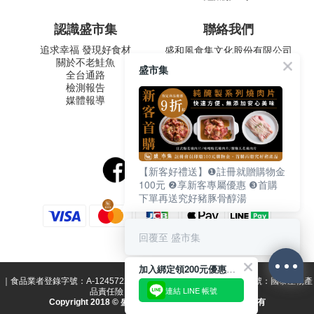
認識盛市集
聯絡我們
追求幸福 發現好食材
盛和風食集文化股份有限公司
關於不老鮭魚
統一編號 24572247
盛市集
全台通路
周一至五 9:00-12:30 ∣ 13:30-
檢測報告
17:30
媒體報導
客服專線：02-2795-5800
台北市內湖區南京東路六段
487號9F
【新客好禮送】❶註冊就贈購物金
100元 ❷享新客專屬優惠 ❸首購
下單再送究好豬豚骨醇湯
回覆至 盛市集
加入綁定領200元優惠券！
｜食品業者登錄字號：A-124572247-00000-1 ｜ 投保產品責任險字號：國泰產物產
連結 LINE 帳號
品責任險 1516字第15PD02623號｜
Copyright 2018 © 盛和風食集文化股份有限公司 版權所有