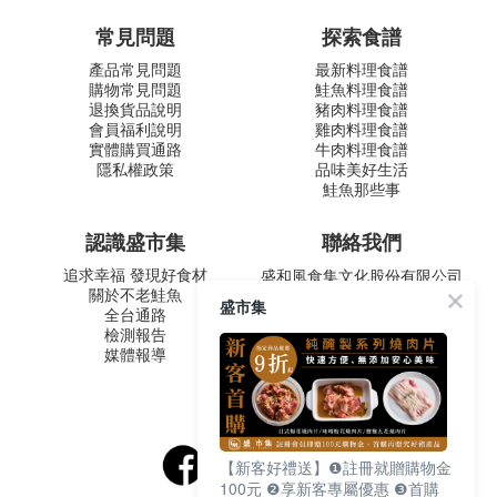
常見問題
探索食譜
產品常見問題
最新料理食譜
購物常見問題
鮭魚料理食譜
退換貨品說明
豬肉料理食譜
會員福利說明
雞肉料理食譜
實體購買通路
牛肉料理食譜
隱私權政策
品味美好生活
鮭魚那些事
認識盛市集
聯絡我們
追求幸福 發現好食材
盛和風食集文化股份有限公司
關於不老鮭魚
統一編號 24572247
盛市集
全台通路
周一至五 9:00-12:30 ∣ 13:30-
檢測報告
17:30
媒體報導
客服專線：02-2795-5800
台北市內湖區南京東路六段
487號9F
【新客好禮送】❶註冊就贈購物金
100元 ❷享新客專屬優惠 ❸首購