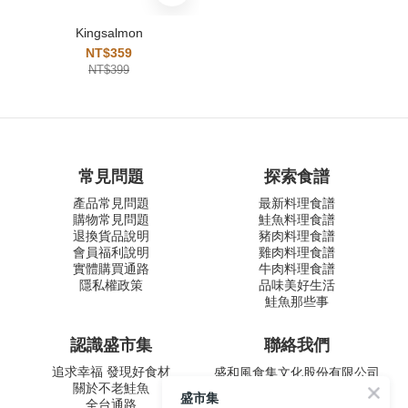
Kingsalmon
NT$359
NT$399
常見問題
探索食譜
產品常見問題
最新料理食譜
購物常見問題
鮭魚料理食譜
退換貨品說明
豬肉料理食譜
會員福利說明
雞肉料理食譜
實體購買通路
牛肉料理食譜
隱私權政策
品味美好生活
鮭魚那些事
認識盛市集
聯絡我們
追求幸福 發現好食材
盛和風食集文化股份有限公司
關於不老鮭魚
統一編號 24572247
盛市集
全台通路