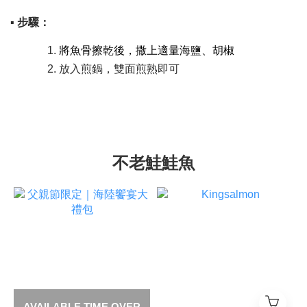
▪ 步驟：
將魚骨擦乾後，撒上適量海鹽、胡椒
放入煎鍋，雙面煎熟即可
不老鮭鮭魚
AVAILABLE TIME OVER