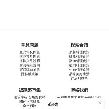
常見問題
探索食譜
產品常見問題
最新料理食譜
購物常見問題
鮭魚料理食譜
退換貨品說明
豬肉料理食譜
會員福利說明
雞肉料理食譜
實體購買通路
牛肉料理食譜
隱私權政策
品味美好生活
鮭魚那些事
認識盛市集
聯絡我們
追求幸福 發現好食材
盛和風食集文化股份有限公司
關於不老鮭魚
統一編號 24572247
盛市集
全台通路
周一至五 9:00-12:30 ∣ 13:30-