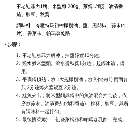
不老鮭菲力1塊、米型麵 200g、萊姆1/4顆、油漬番
茄、酸豆、秋葵
調味料：冷壓特級初榨橄欖油、鹽、黑胡椒、蒜末(4
片)、香菜末、帕瑪森乾酪
▪ 步驟：
不老鮭魚菲力解凍，抹鹽靜置10分鐘。
燒水煮米型麵。滾水燙秋葵1分鐘，起鍋冰鎮，備
用。
平底鍋預熱，放 1大匙橄欖油，放入作法(1) 兩面各
煎 2分鐘熄火蓋鍋蓋 2分鐘。
鮭魚夾出，將米型麵與鍋中的魚油混合拌勻後，依
序放蒜末、油漬番茄(油和番茄)、秋葵、酸豆、與所
有調味料一起拌勻。
最後擠萊姆汁、刨些萊姆絲和帕瑪森乳酪，完成。