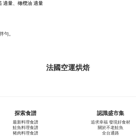
番茄 適量、橄欖油 適量
拌勻
。
法國空運烘焙
探索食譜
認識盛市集
最新料理食譜
追求幸福 發現好食材
鮭魚料理食譜
關於不老鮭魚
豬肉料理食譜
全台通路