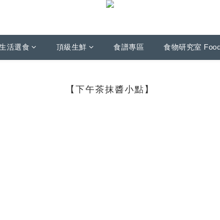
生活選食
頂級生鮮
食譜專區
食物研究室 Foo
【下午茶抹醬小點】