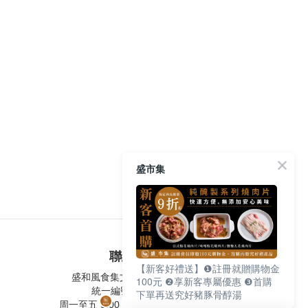
盛市集
聯絡我們
【新客好禮送】❶註冊就贈購物金
盛和風食集文化股份有限公司
100元 ❷享新客專屬優惠 ❸首購
統一編號 24572247
下單再送究好豬豚骨醇湯
周一至五 9:00-12:30 ∣ 13:30-17:30