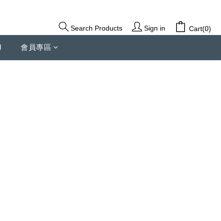
Sign in
Search Products
Cart(0)
d
會員專區