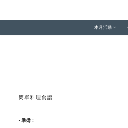
本月活動
簡單料理食譜
▪ 準備：