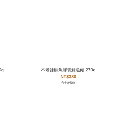
0g
不老鮭鮭魚膠質鮭魚頭 270g
NT$380
NT$422