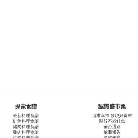
探索食譜
認識盛市集
最新料理食譜
追求幸福 發現好食材
鮭魚料理食譜
關於不老鮭魚
豬肉料理食譜
全台通路
雞肉料理食譜
檢測報告
牛肉料理食譜
媒體報導