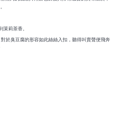
次。
到茉莉茶香。
，對於臭豆腐的形容如此絲絲入扣，聽得叫賣聲便飛奔
情