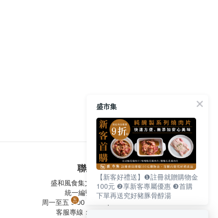
盛市集
聯絡我們
【新客好禮送】❶註冊就贈購物金
盛和風食集文化股份有限公司
100元 ❷享新客專屬優惠 ❸首購
統一編號 24572247
下單再送究好豬豚骨醇湯
周一至五 9:00-12:30 ∣ 13:30-17:30
客服專線：02-2795-5800