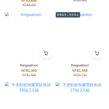
NT$3,888
NT$2,400
NT$4,469
限量販售｜售完為止
Kingsalmon
Kingsalmon
NT$1,350
NT$1,459
NT$1,584
NT$1,716