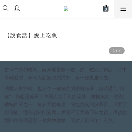
【說食話】愛上吃魚
古今中外的吃貨，蘇東坡是數一數二的。吃完了作詩，詩中
不難發現，宋朝人對於吃的講究，有一種風雅存在。
法國人對於吃，也存在一種極度的精雕細琢，但若講到’’吃
魚“，我想是追不上中國人幾千年的流傳。雞鴨魚肉，位列
傳統四葷之一，魚在我們餐桌上的地位真的挺重要。只要守
點傳統，懂些規矩的宴席，酒過三巡菜過五味之後，最後收
場的準則便是那一條象徵壓軸，又討人氣的年年有魚。