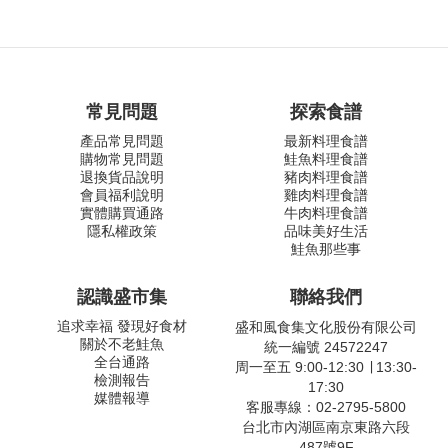
常見問題
探索食譜
產品常見問題
最新料理食譜
購物常見問題
鮭魚料理食譜
退換貨品說明
豬肉料理食譜
會員福利說明
雞肉料理食譜
實體購買通路
牛肉料理食譜
隱私權政策
品味美好生活
鮭魚那些事
認識盛市集
聯絡我們
追求幸福 發現好食材
盛和風食集文化股份有限公司
關於不老鮭魚
統一編號 24572247
全台通路
周一至五 9:00-12:30 ∣ 13:30-
檢測報告
17:30
媒體報導
客服專線：02-2795-5800
台北市內湖區南京東路六段
487號9F