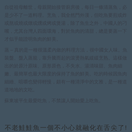
自從祖母離世，母親開始接管廚房後，每日一條清蒸魚，必
是少不了一道料理。烹魚，我全然門外漢，但吃魚要煎或炸
或熬或燒或燉或燻或烤或煲湯，除了魚生之外，中國人的刁
嘴，尤其台灣人四面環海，對於魚肉的清甜，總是要蒸一下
才似乎能證明魚肉的鮮美。
蒸 – 真的是一種很溫柔內斂的料理方法，很中國女人味。魚
裝盤、盤入蒸籠，靠升騰而起的滾燙熱氣緩緩烹熟。這樣做
出的於原汁原味、原形原色，不失水、湯清味甜、魚肉細
嫩、最簡單也最大限度的保持了魚的鮮美。吃的時候因魚肉
細緻、咀嚼也變得輕慢，頗有一種清淨中的文雅，是一種道
道地地的文吃。
蘇東坡平生最愛吃魚，不禁讓人開始愛上吃魚。
不老鮭鮭魚一個不小心就融化在舌尖了!