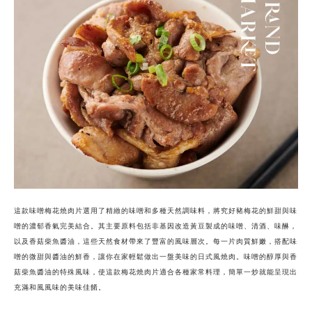
這款味噌梅花燒肉片選用了精緻的味噌和多種天然調味料，將究好豬梅花的鮮甜與味
噌的濃郁香氣完美結合。其主要原料包括非基因改造黃豆製成的味噌、清酒、味醂，
以及香菇柴魚醬油，這些天然食材帶來了豐富的風味層次。每一片肉質鮮嫩，搭配味
噌的微甜與醬油的鮮香，讓你在家輕鬆做出一盤美味的日式風燒肉。味噌的醇厚與香
菇柴魚醬油的特殊風味，使這款梅花燒肉片適合各種家常料理，簡單一炒就能呈現出
充滿和風風味的美味佳餚。