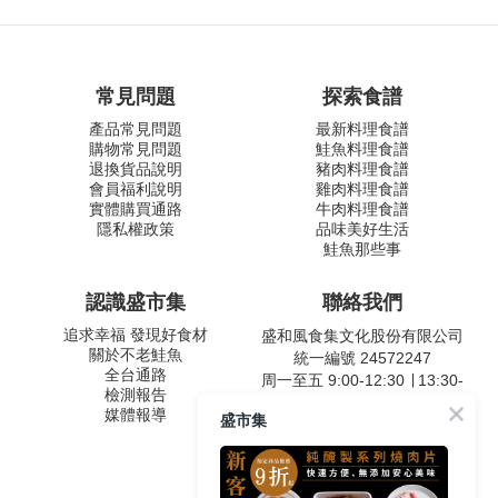
常見問題
探索食譜
產品常見問題
最新料理食譜
購物常見問題
鮭魚料理食譜
退換貨品說明
豬肉料理食譜
會員福利說明
雞肉料理食譜
實體購買通路
牛肉料理食譜
隱私權政策
品味美好生活
鮭魚那些事
認識盛市集
聯絡我們
追求幸福 發現好食材
盛和風食集文化股份有限公司
關於不老鮭魚
統一編號 24572247
全台通路
周一至五 9:00-12:30 ∣ 13:30-
檢測報告
17:30
媒體報導
盛市集
客服專線：02-2795-5800
台北市內湖區南京東路六段
487號9F