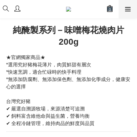
純醃製系列－味噌梅花燒肉片
200g
★官網獨家商品★
*選用究好豬梅花薄片，肉質鮮甜有層次
*快速烹調，適合忙碌時的快手料理
*無添加防腐劑、無添加保色劑、無添加化學成分，健康安
心的選擇
台灣究好豬
✔ 嚴選自溯源牧場，來源清楚可追溯
✔ 飼料富含維他命與益生菌，營養均衡
✔ 全程冷鏈管理，維持肉品的鮮度與品質