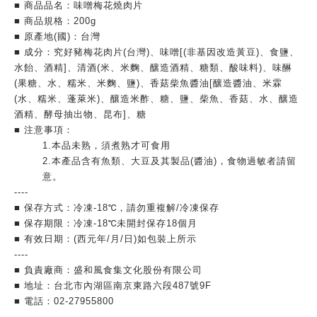
■ 商品品名：味噌梅花燒肉片
■ 商品規格：200g
■ 原產地(國)：台灣
■ 成分：究好豬梅花肉片(台灣)、味噌[(非基因改造黃豆)、食鹽、
水飴、酒精]、清酒(米、米麴、釀造酒精、糖類、酸味料)、味醂
(果糖、水、糯米、米麴、鹽)、香菇柴魚醬油[釀造醬油、米霖
(水、糯米、蓬萊米)、釀造米酢、糖、鹽、柴魚、香菇、水、釀造
酒精、酵母抽出物、昆布]、糖
■ 注意事項：
1.本品未熟，須煮熟才可食用
2.本產品含有魚類、大豆及其製品(醬油)，食物過敏者請留
意。
----
■ 保存方式：冷凍-18℃，請勿重複解/冷凍保存
■ 保存期限：冷凍-18℃未開封保存18個月
■ 有效日期：(西元年/月/日)如包裝上所示
----
■ 負責廠商：盛和風食集文化股份有限公司
■ 地址：台北市內湖區南京東路六段487號9F
■ 電話：02-27955800