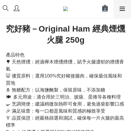
究好豬－Original Ham 經典煙燻
火腿 250g
產品特色
🌳 天然煙燻：經過櫸木煙燻煙燻，賦予火腿濃郁的煙燻香
氣
🐷 優質原料：選用100%究好豬後腿肉，確保最佳風味和
質地
🧂 無糖配方：以海鹽醃製，保留原味，不添加糖
🍽  多元用途：適合用於三明治、披薩、蛋捲等各種料理
🍳 烹調簡便：建議稍微加熱即可食用，避免過柴影響口感
🎉 滿足味蕾：每一口都是風味和質感的極致享受
🏅 品質保證：經嚴格篩選和測試，確保每一片火腿的最高
標準