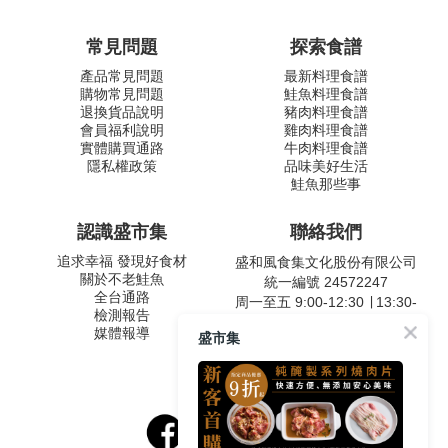
常見問題
探索食譜
產品常見問題
最新料理食譜
購物常見問題
鮭魚料理食譜
退換貨品說明
豬肉料理食譜
會員福利說明
雞肉料理食譜
實體購買通路
牛肉料理食譜
隱私權政策
品味美好生活
鮭魚那些事
認識盛市集
聯絡我們
追求幸福 發現好食材
盛和風食集文化股份有限公司
關於不老鮭魚
統一編號 24572247
全台通路
周一至五 9:00-12:30 ∣ 13:30-
檢測報告
17:30
媒體報導
盛市集
客服專線：02-2795-5800
台北市內湖區南京東路六段
487號9F