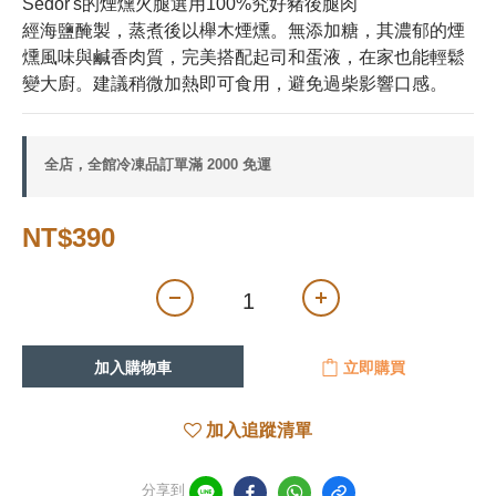
Sedor's的煙燻火腿選用100%究好豬後腿肉
經海鹽醃製，蒸煮後以櫸木煙燻。無添加糖，其濃郁的煙
燻風味與鹹香肉質，完美搭配起司和蛋液，在家也能輕鬆
變大廚。建議稍微加熱即可食用，避免過柴影響口感。
全店，全館冷凍品訂單滿 2000 免運
NT$390
加入購物車
立即購買
加入追蹤清單
分享到