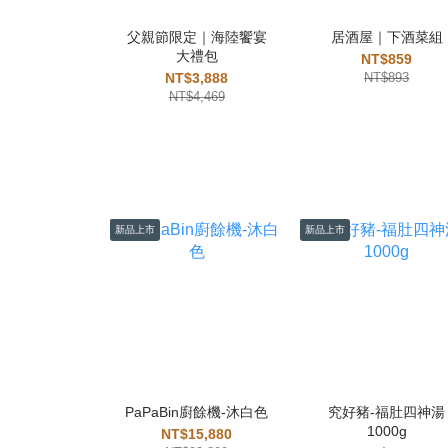
父親節限定｜海陸饗宴
居酒屋｜下酒菜組
大禮包
NT$859
NT$3,888
NT$893
NT$4,469
新品上市
新品上市
PaPaBin廚餘機-沐白色
究好豬-福肚四神湯
1000g
NT$15,880