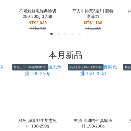
不老鮭鮭魚經典輪切
菲力牛排買2送1 | 贈特
250-300g 3入組
選菲力
NT$2,039
NT$1,160
NT$2,400
NT$1,160
本月新品
新品上市｜稀有海鮮95折
新品上市｜稀有海鮮95折
新品
鮮魚-澎湖野生加志魚
鮮魚-澎湖野生真鯛魚
排 190-250g
排 150-200g