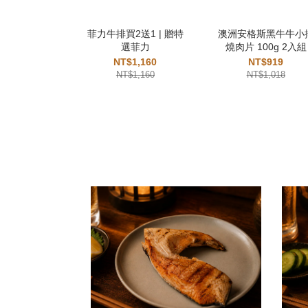
菲力牛排買2送1 | 贈特
澳洲安格斯黑牛牛小
選菲力
燒肉片 100g 2入組
NT$1,160
NT$919
NT$1,160
NT$1,018