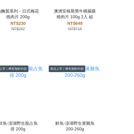
純醃製系列－日式梅花
澳洲安格斯黑牛橫膈膜
不老鮭鮭魚
燒肉片 200g
燒肉片 100g 2入 組
150g
NT$230
NT$649
NT$1,
NT$242
NT$718
NT$1,
上市｜稀有海鮮95折
新品上市｜稀有海鮮95折
新品上市｜稀有海鮮
鮮魚-澎湖野生龍占魚
鮮魚-澎湖野生黃雞魚
鮮魚-澎湖
排 200g
200-260g
魚 500-