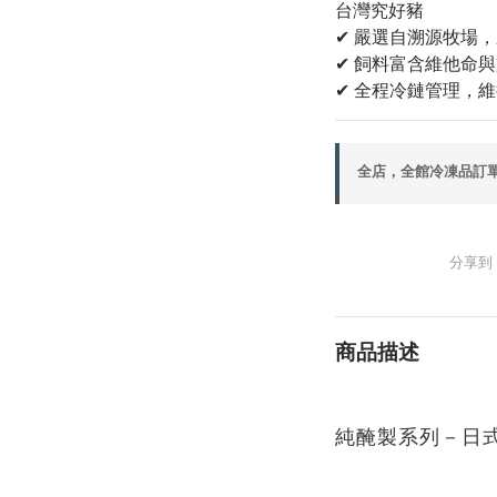
台灣究好豬
✔ 嚴選自溯源牧場
✔ 飼料富含維他命
✔ 全程冷鏈管理，
全店，全館冷凍品訂單滿
分享到
商品描述
純醃製系列－日式