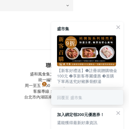
盛市集
聯絡我們
【新客好禮送】❶註冊就贈購物金
盛和風食集文化股份有限公司
100元 ❷享新客專屬優惠 ❸首購
統一編號 24572247
下單再送究好豬豚骨醇湯
周一至五 9:00-12:30 ∣ 13:30-17:30
客服專線：02-2795-5800
回覆至 盛市集
台北市內湖區南京東路六段487號9F
加入綁定領200元優惠券！
還能獲得最新好康資訊