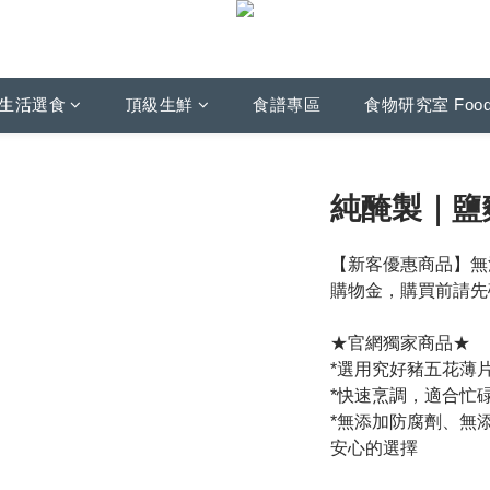
生活選食
頂級生鮮
食譜專區
食物研究室 Foo
純醃製｜鹽
【新客優惠商品】無
購物金，購買前請先
★官網獨家商品★
*選用究好豬五花薄
*快速烹調，適合忙
*無添加防腐劑、無
安心的選擇