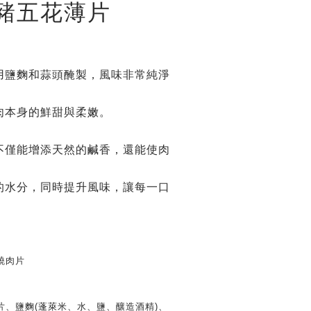
豬五花薄片
用鹽麴和蒜頭醃製，風味非常純淨
肉本身的鮮甜與柔嫩。
不僅能增添天然的鹹香，還能使肉
的水分，同時提升風味，讓每一口
燒肉片
片、鹽麴(蓬萊米、水、鹽、釀造酒精)、