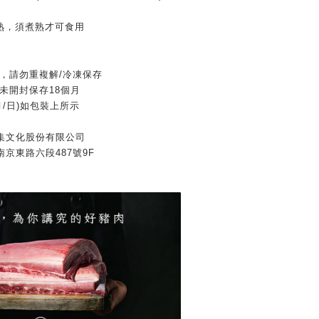
品未熟，須煮熟才可食用
℃，請勿重複解/冷凍保存
℃未開封保存18個月
月/日)如包裝上所示
集文化股份有限公司
京東路六段487號9F