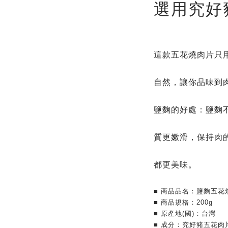
選用究好
這款五花燒肉片只
自然，讓你品味到
鹽麴的好處：鹽麴
質更嫩滑，保持肉
都更美味。
■ 商品品名：鹽麴五花
■ 商品規格：200g
■ 原產地(國)：台灣
■ 成分：究好豬五花肉